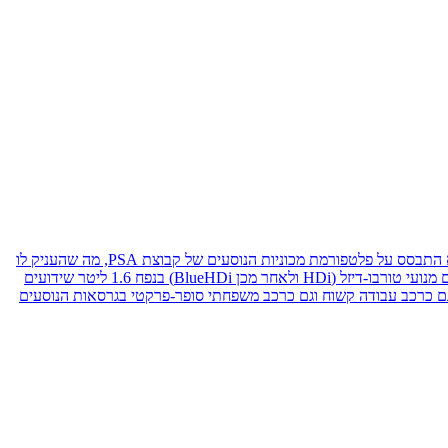
הדור השני של הפרטנר (2008-2018), המוכר גם כאח התאום של סיטרואן ברלינגו, היווה קפיצת מדרגה משמעותית לעומת הדור הראשון והאייקוני. הוא התבסס על פלטפורמת מכוניות הנוסעים של קבוצת PSA, מה שהעניק לו
מידות גדולות משמעותית, תא נוסעים מרווח יותר והתנהגות כביש מעודנת שקרובה יותר לרכב פרטי מאשר למסחרית קלה. בישראל הוא שווק בעיקר עם מנועי טורבו-דיזל (HDi ולאחר מכן BlueHDi) בנפח 1.6 ליטר שידועים
 גם כרכב עבודה קשוח וגם כרכב משפחתי סופר-פרקטי בגרסאות הנוסעים