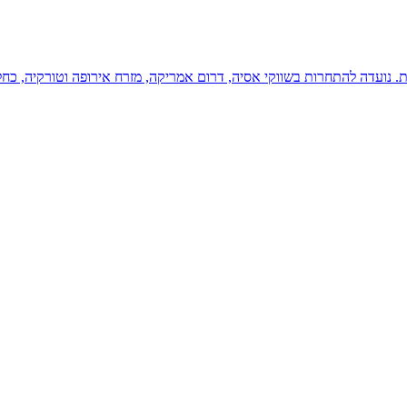
ת על פלטפורמת ה‑208, אך מוארכת במקצת. נועדה להתחרות בשווקי אסיה, דרום אמריקה, מזרח אי