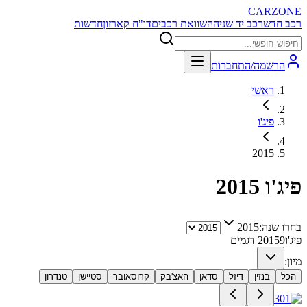
CARZONE
רכב חדש
רכב יד שניה
השוואת רכבים
דו"ח קארזון
חדשות
הרשמה/התחברות
ראשי
פיג'ו
2015
פיג'ו
2015
בחרו שנה:
2015
פיג'ו
9
2015
דגמים
מיון:
הכל
בנזין
דיזל
סדאן
האצ'בק
קרוסאובר
סטיישן
טנדרון