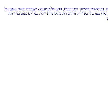
לראשונה. גם הפעם התכנון, רובו ככולו, הוא של טויוטה - כשהדור השני נשען על
יף מערכות בטיחות ותקשורת מתקדמות יותר, כמו-גם מנוע בנזין חזק