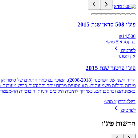
פיג'ו 508 סדאן שנת 2015
₪
14,500
בנזין
סדאן
5 מוש׳
לפרטים
אין תמונה
פיג'ו פרטנר שנת 2015
באמינותם ובחסכנותם, בשידוך לתיבות הילוכים ידניות, רובוטיות חד-מצמ
דיזל
טנדרון
5 מוש׳
לפרטים
חדשות
פיג'ו