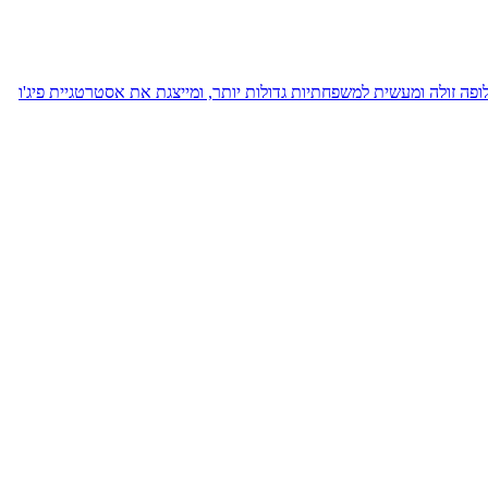
רופה וטורקיה, כחלופה זולה ומעשית למשפחתיות גדולות יותר, ומייצגת את אסטרטגיית פיג'ו