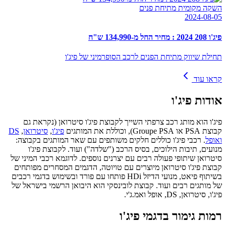
השקה מקומית מתיחת פנים
2024-08-05
פיג'ו 208 2024 : מחיר החל מ-134,990 ש"ח
תחילת שיווק מתיחת הפנים לרכב הסופרמיני של פיג'ו
קראו עוד
אודות
פיג'ו
פיג'ו הוא מותג רכב צרפתי השייך לקבוצת פיג'ו סיטרואן (נקראת גם
קבוצת PSA או Groupe PSA), וכוללת את המותגים
פיג'ו
,
סיטרואן
,
DS
ואופל
. רכבי פיג'ו כוללים חלקים משותפים עם שאר המותגים בקבוצה:
מנועים, תיבות הילוכים, בסיס הרכב ("שלדה") ועוד. לקבוצת פיג'ו
סיטרואן שיתופי פעולה רבים עם יצרנים נוספים. לדוגמא רכבי המיני של
קבוצת פיג'ו סיטרואן מיוצרים עם טויוטה, הדגמים המסחרים מפותחים
בשיתוף פיאט, מנועי הדיזל HDi פותחו עם פורד ובשימוש בדגמי רכבים
של מותגים רבים ועוד. קבוצת לובינסקי הוא היבואן הרשמי בישראל של
פיג'ו, סיטרואן, DS, אופל ואמ.ג'י.
רמות גימור בדגמי פיג'ו