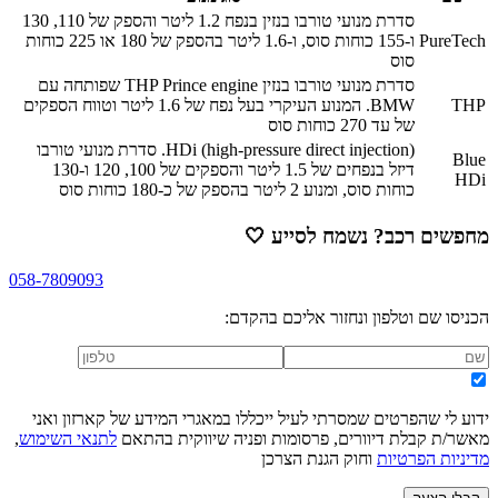
סדרת מנועי טורבו בנזין בנפח 1.2 ליטר והספק של 110, 130
PureTech
ו-155 כוחות סוס, ו-1.6 ליטר בהספק של 180 או 225 כוחות
סוס
סדרת מנועי טורבו בנזין THP Prince engine שפותחה עם
THP
BMW. המנוע העיקרי בעל נפח של 1.6 ליטר וטווח הספקים
של עד 270 כוחות סוס
HDi (high-pressure direct injection). סדרת מנועי טורבו
Blue
דיזל בנפחים של 1.5 ליטר והספקים של 100, 120 ו-130
HDi
כוחות סוס, ומנוע 2 ליטר בהספק של כ-180 כוחות סוס
מחפשים רכב? נשמח לסייע
🤍
058-7809093
הכניסו שם וטלפון ונחזור אליכם בהקדם:
ידוע לי שהפרטים שמסרתי לעיל ייכללו במאגרי המידע של קארזון ואני
מאשר/ת קבלת דיוורים, פרסומות ופניה שיווקית בהתאם
לתנאי השימוש
,
מדיניות הפרטיות
וחוק הגנת הצרכן