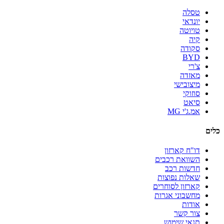
טסלה
יונדאי
טויוטה
קיה
סקודה
BYD
צ'רי
מאזדה
מיצובישי
סוזוקי
סיאט
אמ.ג'י MG
כלים
דו"ח קארזון
השוואת רכבים
חדשות רכב
שאלות נפוצות
קארזון לסוחרים
מחשבוני אגרות
אודות
צור קשר
תנאי שימוש