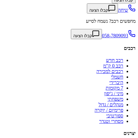
קבלו הצעה
שיחה
קבלו הצעה
מחפשים רכב? נשמח לסייע
058-7809093
קבלו הצעה
רכבים
רכב חדש
רכב 0 ק"מ
רכבים למכירה
חשמלי
היברידי
7 מקומות
מיני / ג'יפון
משפחתי
מנהלים / גדול
פרימיום / יוקרה
ספורטיבי
מסחרי וטנדר
יצרנים