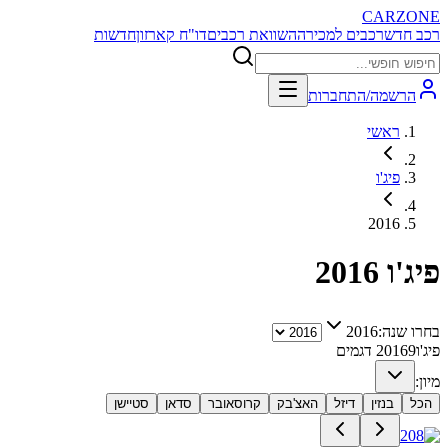
CARZONE
רכב חדש
רכבים למכירה
השוואת רכבים
דו"ח קארזון
חדשות
הרשמה/התחברות
ראשי
פיג'ו
2016
פיג'ו
2016
בחרו שנה:
2016
פיג'ו
9
2016
דגמים
מיון:
הכל
בנזין
דיזל
האצ'בק
קרוסאובר
סדאן
סטיישן