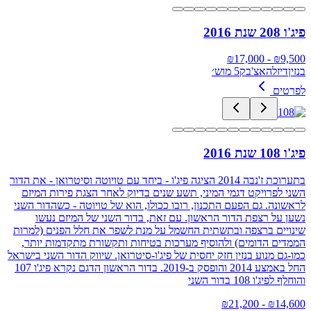
פיג'ו 208 שנת 2016
17,000
- ₪
₪
9,500
בנזין
דיזל
האצ'בק
5 מוש׳
לפרטים
פיג'ו 108 שנת 2016
בתערוכת ז'נבה 2014 הציגה פיג'ו - ביחד עם טויוטה וסיטרואן - את הדור
השני לפרויקט דגמי המיני, תשע שנים בדיוק לאחר הצגת פירות המיזם
לראשונה. גם הפעם התכנון, רובו ככולו, הוא של טויוטה - כשהדור השני
נשען על רצפת הדור הראשון. עם זאת, בדור השני של המיזם נעשו
שינויים ברצפה ובתשתית החשמל על מנת לשפר את חלל הפנים (למרות
הממדים הדומים) ולהוסיף מערכות בטיחות ותקשורת מתקדמות יותר,
כמו-גם מנוע בנזין חזק יחסית של פיג'ו-סיטרואן. שיווק הדור השני בישראל
החל באמצע 2014 והופסק ב-2019. בדור הראשון הדגם נקרא פיג'ו 107
והוחלף לפיג'ו 108 בדור השני
21,200
- ₪
₪
14,600