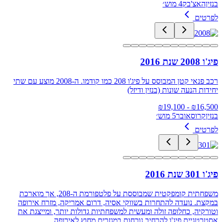
בנזין
האצ'בק
4 מוש׳
לפרטים
פיג'ו 2008 שנת 2016
רכב פנאי קטן המבוסס על פיג'ו 208 כמו קודמו. ה-2008 מוצע עם שתי
יחידות הנעה שונות (בנזין ודיזל)
19,100
- ₪
₪
16,500
בנזין
קרוסאובר
5 מוש׳
לפרטים
פיג'ו 301 שנת 2016
משפחתית קומפקטית שמבוססת על פלטפורמת ה‑208, אך מוארכת
במקצת. נועדה להתחרות בשווקי אסיה, דרום אמריקה, מזרח אירופה
וטורקיה, כחלופה זולה ומעשית למשפחתיות גדולות יותר, ומייצגת את
אסטרטגיית פיג'ו להרחיב נוכחות במגזרים מחוץ לאירופה