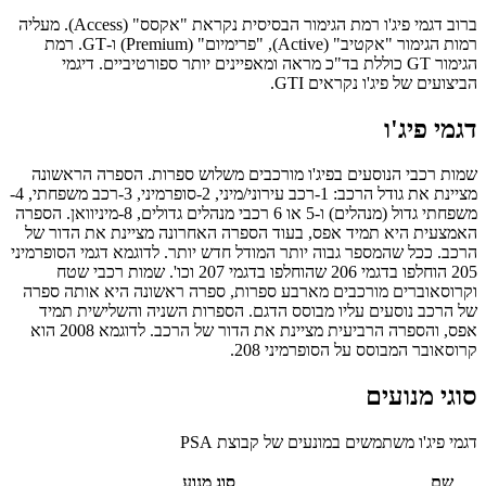
ברוב דגמי פיג'ו רמת הגימור הבסיסית נקראת "אקסס" (Access). מעליה
רמות הגימור "אקטיב" (Active), "פרימיום" (Premium) ו-GT. רמת
הגימור GT כוללת בד"כ מראה ומאפיינים יותר ספורטיביים. דיגמי
הביצועים של פיג'ו נקראים GTI.
דגמי פיג'ו
שמות רכבי הנוסעים בפיג'ו מורכבים משלוש ספרות. הספרה הראשונה
מציינת את גודל הרכב: 1-רכב עירוני/מיני, 2-סופרמיני, 3-רכב משפחתי, 4-
משפחתי גדול (מנהלים) ו-5 או 6 רכבי מנהלים גדולים, 8-מיניוואן. הספרה
האמצעית היא תמיד אפס, בעוד הספרה האחרונה מציינת את הדור של
הרכב. ככל שהמספר גבוה יותר המודל חדש יותר. לדוגמא דגמי הסופרמיני
205 הוחלפו בדגמי 206 שהוחלפו בדגמי 207 וכו'. שמות רכבי שטח
וקרוסאוברים מורכבים מארבע ספרות, ספרה ראשונה היא אותה ספרה
של הרכב נוסעים עליו מבוסס הדגם. הספרות השניה והשלישית תמיד
אפס, והספרה הרביעית מציינת את הדור של הרכב. לדוגמא 2008 הוא
קרוסאובר המבוסס על הסופרמיני 208.
סוגי מנועים
דגמי פיג'ו משתמשים במונעים של קבוצת PSA
שם
סוג מנוע