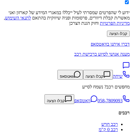
ידוע לי שהפרטים שמסרתי לעיל ייכללו במאגרי המידע של קארזון ואני
מאשר/ת קבלת דיוורים, פרסומות ופניה שיווקית בהתאם
לתנאי השימוש
,
מדיניות הפרטיות
וחוק הגנת הצרכן
קבלו הצעה
דברו איתנו בוואטסאפ
מענה אנושי לסיוע ברכישת רכב
שיחה
קבלו הצעה
וואטסאפ
מחפשים רכב? נשמח לסייע
058-7809093
וואטסאפ
קבלו הצעה
רכבים
רכב חדש
רכב 0 ק"מ