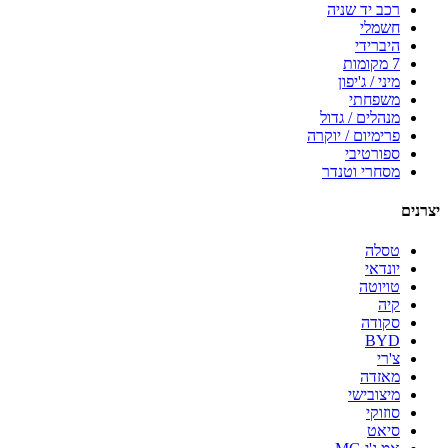
רכב יד שניה
חשמלי
היברידי
7 מקומות
מיני / ג'יפון
משפחתי
מנהלים / גדול
פרימיום / יוקרה
ספורטיבי
מסחרי וטנדר
יצרנים
טסלה
יונדאי
טויוטה
קיה
סקודה
BYD
צ'רי
מאזדה
מיצובישי
סוזוקי
סיאט