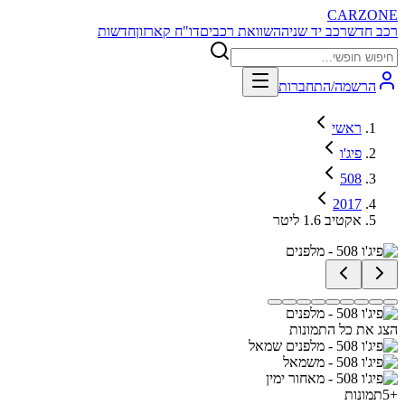
CARZONE
רכב חדש
רכב יד שניה
השוואת רכבים
דו"ח קארזון
חדשות
הרשמה/התחברות
ראשי
פיג'ו
508
2017
אקטיב 1.6 ליטר
הצג את כל התמונות
+
5
תמונות