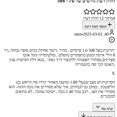
חוות דעת גולשים על
פיג'ו 508
4
מתוך
12
חוות דעת
הוסף חוות דעת
•
2025-03-01
40, men
יתרונות:
בעל 508 1.6 פרמיום , מהיר ,דינמי אחיזת כביש סופר גבוהה ,גיר
8 היל' אייסין ומנוע מתפקדים מושלם , מולטימדיה וגוגל אוטו
מצויינים,כפתורי הפסנתר ללקיצור דרך גאוני , בגאז דלת חמישית ענק
,האוטו הכי יפה בקטגוריה
X
חסרונות:
יש מצב שבעלי 1.80 שישבו מאחור יגרדו את הראש בגג
הליפטבק , כמוכן גם לגבוהים, איך שלא מסדרים את גובה ההגה- הוא
מסתיר את הצג , רכב נמוך 1.40 גובה , ישיבה נמוכה , לא מתאים
למבוגרים
קרא עוד