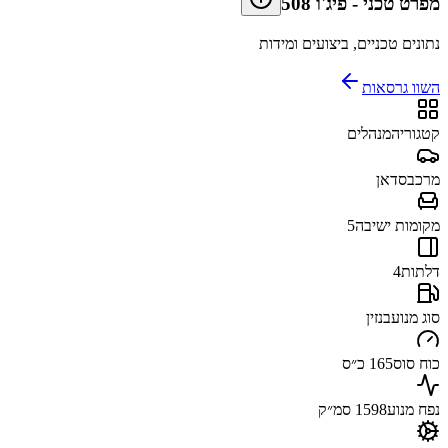
מפרט טכני
-
פיג'ו 508
נתונים טכניים, ביצועים ומידות
השוו גרסאות
קטגוריה
מנהלים
מרכב
סדאן
מקומות ישיבה
5
דלתות
4
סוג מנוע
בנזין
כוח סוס
165 כ״ס
נפח מנוע
1598 סמ״ק