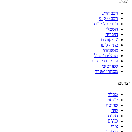
רכבים
רכב חדש
רכב 0 ק"מ
רכבים למכירה
חשמלי
היברידי
7 מקומות
מיני / ג'יפון
משפחתי
מנהלים / גדול
פרימיום / יוקרה
ספורטיבי
מסחרי וטנדר
יצרנים
טסלה
יונדאי
טויוטה
קיה
סקודה
BYD
צ'רי
מאזדה