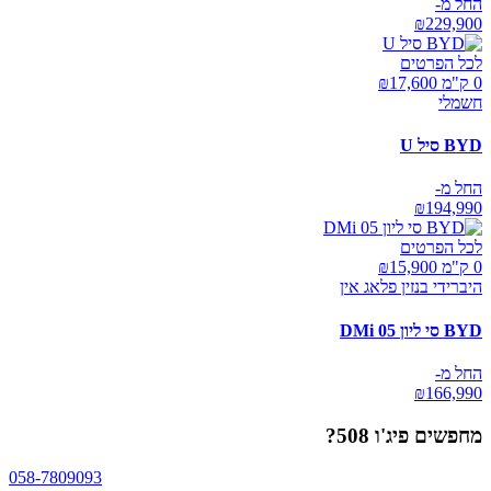
החל מ-
₪
229,900
לכל הפרטים
0 ק"מ ₪
17,600
חשמלי
BYD סיל U
החל מ-
₪
194,990
לכל הפרטים
0 ק"מ ₪
15,900
היברידי בנזין פלאג אין
BYD סי ליון 05 DMi
החל מ-
₪
166,990
מחפשים
פיג'ו 508
?
058-7809093