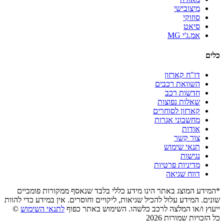
מיצובישי
סוזוקי
סיאט
אמ.ג'י MG
כלים
דו"ח קארזון
השוואת רכבים
חדשות רכב
שאלות נפוצות
קארזון לסוחרים
מחשבוני אגרות
אודות
צור קשר
תנאי שימוש
נגישות
מדיניות פרטיות
דווח שגיאה
*המידע המוצג באתר הינו מידע כללי בלבד שנאסף ממקורות פומביים
שונים. המידע עלול להכיל שגיאות, ליקויים וחוסרים. אין במידע כדי להוות
ייעוץ ו/או המלצה לרכב כלשהו. השימוש באתר כפוף
לתנאי השימוש
©
כל הזכויות שמורות 2026