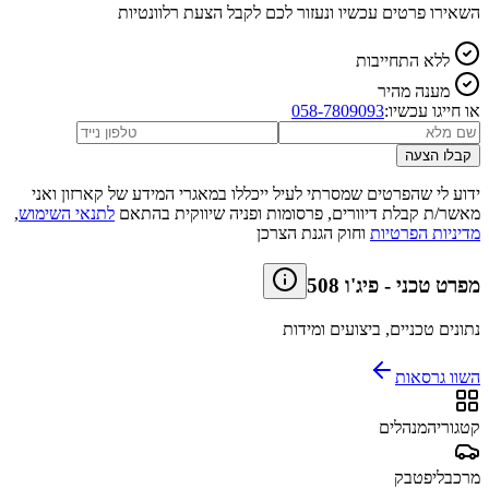
השאירו פרטים עכשיו ונעזור לכם לקבל הצעת רלוונטיות
ללא התחייבות
מענה מהיר
או חייגו עכשיו:
058-7809093
קבלו הצעה
ידוע לי שהפרטים שמסרתי לעיל ייכללו במאגרי המידע של קארזון ואני
מאשר/ת קבלת דיוורים, פרסומות ופניה שיווקית בהתאם
לתנאי השימוש
,
מדיניות הפרטיות
וחוק הגנת הצרכן
מפרט טכני
-
פיג'ו 508
נתונים טכניים, ביצועים ומידות
השוו גרסאות
קטגוריה
מנהלים
מרכב
ליפטבק