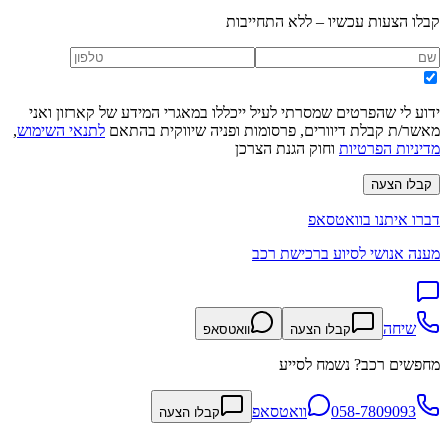
קבלו הצעות עכשיו – ללא התחייבות
ידוע לי שהפרטים שמסרתי לעיל ייכללו במאגרי המידע של קארזון ואני
מאשר/ת קבלת דיוורים, פרסומות ופניה שיווקית בהתאם
לתנאי השימוש
,
מדיניות הפרטיות
וחוק הגנת הצרכן
קבלו הצעה
דברו איתנו בוואטסאפ
מענה אנושי לסיוע ברכישת רכב
שיחה
קבלו הצעה
וואטסאפ
מחפשים רכב? נשמח לסייע
058-7809093
וואטסאפ
קבלו הצעה