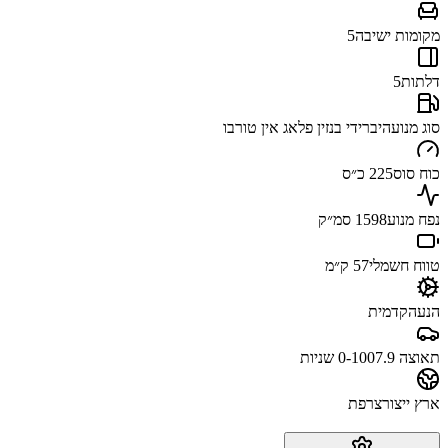
מקומות ישיבה
5
דלתות
5
סוג מנוע
היברידי בנזין פלאג אין טורבו
כוח סוס
225 כ״ס
נפח מנוע
1598 סמ״ק
טווח חשמלי
57 ק״מ
הנעה
קדמית
תאוצה 0-100
7.9 שניות
ארץ ייצור
צרפת