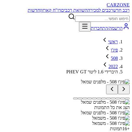
CARZONE
רכב חדש
רכבים למכירה
השוואת רכבים
דו"ח קארזון
חדשות
הרשמה/התחברות
ראשי
פיג'ו
508
2022
PHEV GT היברידי 1.6 ליטר
הצג את כל התמונות
+
16
תמונות