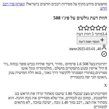
מחפשים מידע מקיף על מסירות רכבים חדשים בישראל?
קארזון פרו רכב
חדש
חוות דעת גולשים על
פיג'ו 508
3.4
מתוך
5
חוות דעת
הוסף חוות דעת
•
2025-03-01
40, men
יתרונות:
בעל 508 1.6 פרמיום , מהיר ,דינמי אחיזת כביש סופר גבוהה ,גיר
8 היל' אייסין ומנוע מתפקדים מושלם , מולטימדיה וגוגל אוטו
מצויינים,כפתורי הפסנתר ללקיצור דרך גאוני , בגאז דלת חמישית ענק
,האוטו הכי יפה בקטגוריה
X
חסרונות:
יש מצב שבעלי 1.80 שישבו מאחור יגרדו את הראש בגג
הליפטבק , כמוכן גם לגבוהים, איך שלא מסדרים את גובה ההגה- הוא
מסתיר את הצג , רכב נמוך 1.40 גובה , ישיבה נמוכה , לא מתאים
למבוגרים