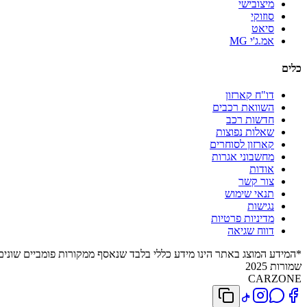
מיצובישי
סוזוקי
סיאט
אמ.ג'י MG
כלים
דו"ח קארזון
השוואת רכבים
חדשות רכב
שאלות נפוצות
קארזון לסוחרים
מחשבוני אגרות
אודות
צור קשר
תנאי שימוש
נגישות
מדיניות פרטיות
דווח שגיאה
*המידע המוצג באתר הינו מידע כללי בלבד שנאסף ממקורות פומביים שונים. 
שמורות 2025
CARZONE