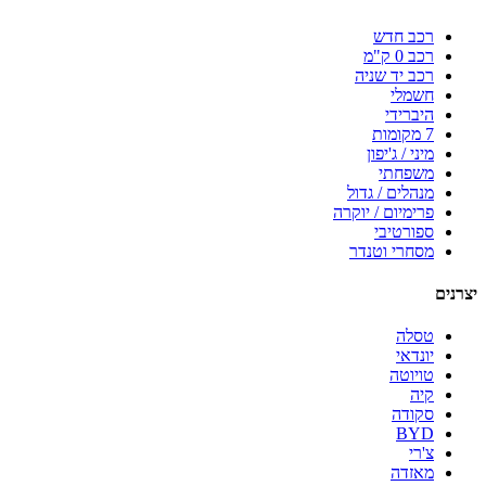
רכב חדש
רכב 0 ק"מ
רכב יד שניה
חשמלי
היברידי
7 מקומות
מיני / ג'יפון
משפחתי
מנהלים / גדול
פרימיום / יוקרה
ספורטיבי
מסחרי וטנדר
יצרנים
טסלה
יונדאי
טויוטה
קיה
סקודה
BYD
צ'רי
מאזדה