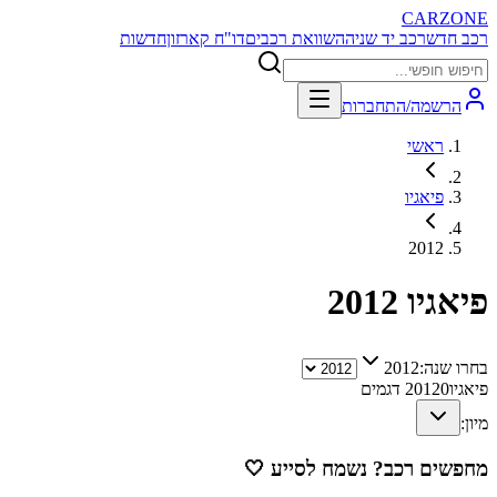
CARZONE
רכב חדש
רכב יד שניה
השוואת רכבים
דו"ח קארזון
חדשות
הרשמה/התחברות
ראשי
פיאגיו
2012
פיאגיו
2012
בחרו שנה:
2012
פיאגיו
0
2012
דגמים
מיון:
מחפשים רכב? נשמח לסייע
🤍