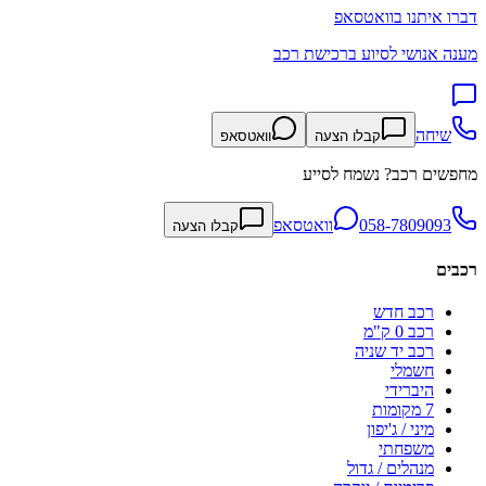
דברו איתנו בוואטסאפ
מענה אנושי לסיוע ברכישת רכב
שיחה
קבלו הצעה
וואטסאפ
מחפשים רכב? נשמח לסייע
058-7809093
וואטסאפ
קבלו הצעה
רכבים
רכב חדש
רכב 0 ק"מ
רכב יד שניה
חשמלי
היברידי
7 מקומות
מיני / ג'יפון
משפחתי
מנהלים / גדול