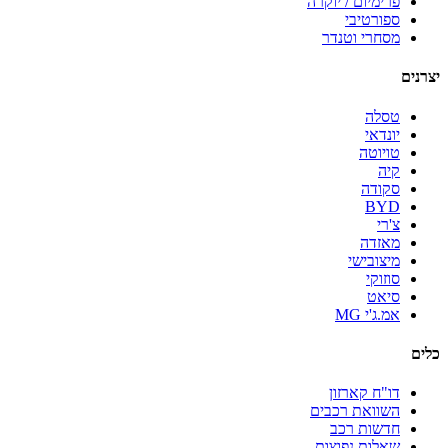
פרימיום / יוקרה
ספורטיבי
מסחרי וטנדר
יצרנים
טסלה
יונדאי
טויוטה
קיה
סקודה
BYD
צ'רי
מאזדה
מיצובישי
סוזוקי
סיאט
אמ.ג'י MG
כלים
דו"ח קארזון
השוואת רכבים
חדשות רכב
שאלות נפוצות