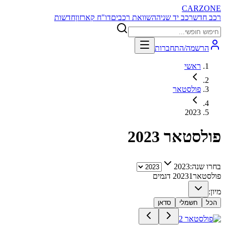
CARZONE
רכב חדש
רכב יד שניה
השוואת רכבים
דו"ח קארזון
חדשות
הרשמה/התחברות
ראשי
פולסטאר
2023
פולסטאר
2023
בחרו שנה:
2023
פולסטאר
1
2023
דגמים
מיון:
הכל
חשמלי
סדאן