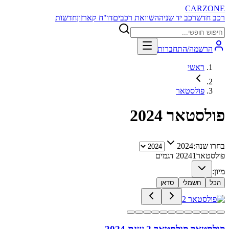
CARZONE
רכב חדש
רכב יד שניה
השוואת רכבים
דו"ח קארזון
חדשות
הרשמה/התחברות
ראשי
פולסטאר
פולסטאר
2024
בחרו שנה:
2024
פולסטאר
1
2024
דגמים
מיון:
הכל
חשמלי
סדאן