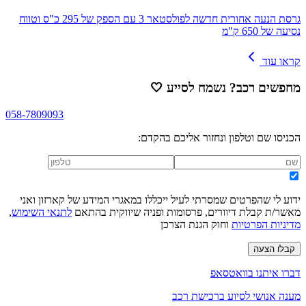
גרסת הנעה אחורית חדשה לפולסטאר 3 עם הספק של 295 כ"ס וטווח
נסיעה של 650 ק"מ
קראו עוד
מחפשים רכב? נשמח לסייע
🤍
058-7809093
הכניסו שם וטלפון ונחזור אליכם בהקדם:
ידוע לי שהפרטים שמסרתי לעיל ייכללו במאגרי המידע של קארזון ואני
מאשר/ת קבלת דיוורים, פרסומות ופניה שיווקית בהתאם
לתנאי השימוש
,
מדיניות הפרטיות
וחוק הגנת הצרכן
קבלו הצעה
דברו איתנו בוואטסאפ
מענה אנושי לסיוע ברכישת רכב