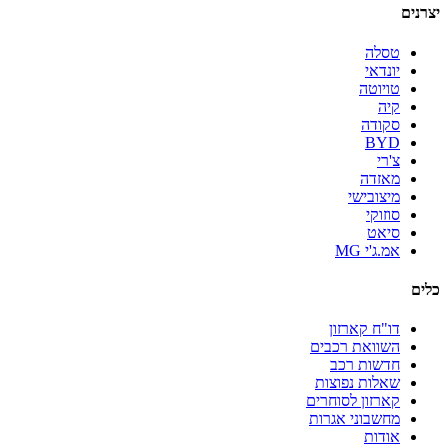
יצרנים
טסלה
יונדאי
טויוטה
קיה
סקודה
BYD
צ'רי
מאזדה
מיצובישי
סוזוקי
סיאט
אמ.ג'י MG
כלים
דו"ח קארזון
השוואת רכבים
חדשות רכב
שאלות נפוצות
קארזון לסוחרים
מחשבוני אגרות
אודות