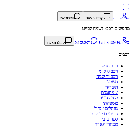
שיחה
קבלו הצעה
וואטסאפ
מחפשים רכב? נשמח לסייע
058-7809093
וואטסאפ
קבלו הצעה
רכבים
רכב חדש
רכב 0 ק"מ
רכב יד שניה
חשמלי
היברידי
7 מקומות
מיני / ג'יפון
משפחתי
מנהלים / גדול
פרימיום / יוקרה
ספורטיבי
מסחרי וטנדר