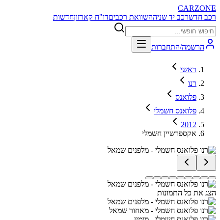
CARZONE
רכב חדש
רכב יד שניה
השוואת רכבים
דו"ח קארזון
חדשות
הרשמה/התחברות
ראשי
רנו
פלואנס
פלואנס חשמלי
2012
אקספרשיין חשמלי
הצג את כל התמונות