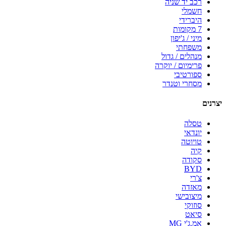
רכב יד שניה
חשמלי
היברידי
7 מקומות
מיני / ג'יפון
משפחתי
מנהלים / גדול
פרימיום / יוקרה
ספורטיבי
מסחרי וטנדר
יצרנים
טסלה
יונדאי
טויוטה
קיה
סקודה
BYD
צ'רי
מאזדה
מיצובישי
סוזוקי
סיאט
אמ.ג'י MG