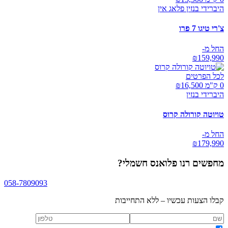
היברידי בנזין פלאג אין
צ'רי טיגו 7 פרו
החל מ-
₪
159,990
לכל הפרטים
0 ק"מ ₪
16,500
היברידי בנזין
טויוטה קורולה קרוס
החל מ-
₪
179,990
מחפשים
רנו פלואנס חשמלי
?
058-7809093
קבלו הצעות עכשיו – ללא התחייבות