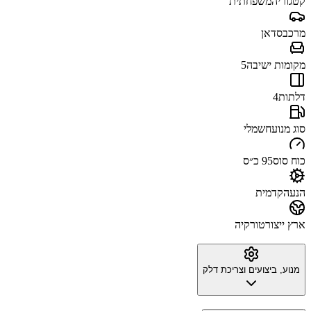
קטגוריה
משפחתית
מרכב
סדאן
מקומות ישיבה
5
דלתות
4
סוג מנוע
חשמלי
כוח סוס
95 כ״ס
הנעה
קדמית
ארץ ייצור
טורקיה
מנוע, ביצועים וצריכת דלק