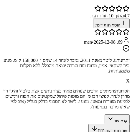
4.7
מתוך
10
חוות דעת
הוסף חוות דעת
•
2025-12-08
69, men
יתרונות:
2 ליטר משנת 2011. נמכר לאחר 14 שנים ו- 158,000 ק"מ. מנוע
וגיר קשקאי. אמין, מרווח ונוח בצורה יוצאת מהכלל. ללא תקלות
משמעותיות.
X
חסרונות:
המתלים הרכים שנוחים מאוד בעיר נותנים קצת טלטול והיגוי רך
מחוץ לעיר. קפיצי הבגאז' הם מוטות פיתול שמקטינים את הנפח ורגישים
לפגיעת מזוודות ומטען. מנוע 2 ליטר לא חסכוני בדלק בעליל (טוב למי
שאינו מרבה בנסיעות).
קרא עוד
עוד חוות דעת (
11
)