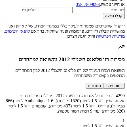
או חייגו עכשיו:
058-7809093
קבלו הצעה
ידוע לי שהפרטים שמסרתי לעיל ייכללו במאגרי המידע של קארזון ואני
מאשר/ת קבלת דיוורים, פרסומות ופניה שיווקית בהתאם
לתנאי השימוש
,
מדיניות הפרטיות
וחוק הגנת הצרכן
מכירות רנו פלואנס חשמלי 2012 והשוואה למתחרים
השוואת רמות הגימור של רנו פלואנס חשמלי 2012 לבין המתחרים
הבולטים בקטגוריה משפחתית
רמות גימור
מתחרים
4290 רכבי רנו פלואנס נמכרו בשנת 2012. מובילי המכירות הם:
אקספרשיין דיזל 1.5 ליטר (1820 מכירות), Authentique 1.6 ליטר (666
מכירות), פריוילג' דיזל 1.5 ליטר (437 מכירות), קומפורט דיזל 1.5 ליטר
(326 מכירות) ועוד 9 רמות גימור נוספות.
1
אקספרשיין דיזל 1.5 ליטר