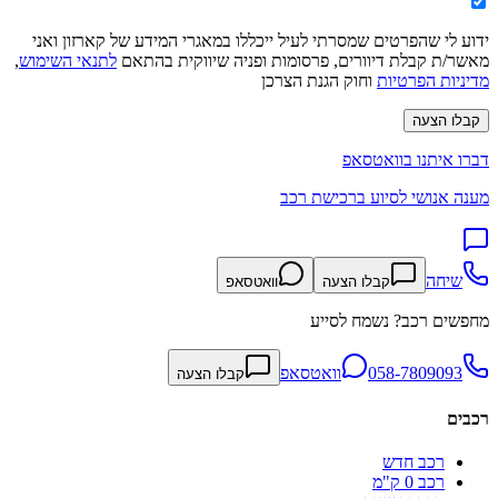
ידוע לי שהפרטים שמסרתי לעיל ייכללו במאגרי המידע של קארזון ואני
מאשר/ת קבלת דיוורים, פרסומות ופניה שיווקית בהתאם
לתנאי השימוש
,
מדיניות הפרטיות
וחוק הגנת הצרכן
קבלו הצעה
דברו איתנו בוואטסאפ
מענה אנושי לסיוע ברכישת רכב
שיחה
קבלו הצעה
וואטסאפ
מחפשים רכב? נשמח לסייע
058-7809093
וואטסאפ
קבלו הצעה
רכבים
רכב חדש
רכב 0 ק"מ