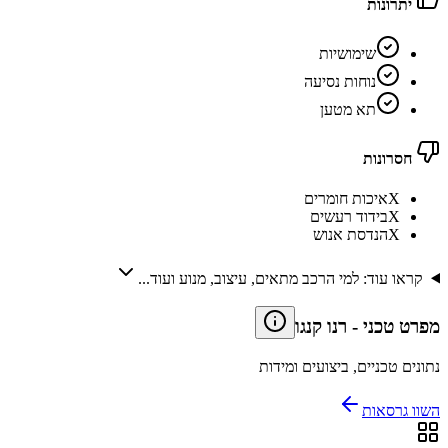
יתרונות
שימושיות
נוחות נסיעה
תא מטען
חסרונות
X
איכות חומרים
X
בידוד רעשים
X
הנדסת אנוש
קראו עוד: למי הרכב מתאים, עיצוב, מנוע ועוד...
מפרט טכני
-
רנו קנגו
נתונים טכניים, ביצועים ומידות
השוו גרסאות