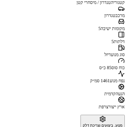
קטגוריה
טנדרון / מיסחרי קטן
מרכב
טנדרון
מקומות ישיבה
5
דלתות
5
סוג מנוע
דיזל
כוח סוס
85 כ״ס
נפח מנוע
1461 סמ״ק
הנעה
קדמית
ארץ ייצור
צרפת
מנוע, ביצועים וצריכת דלק