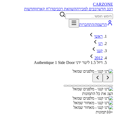
CARZONE
רכב חדש
רכבים למכירה
השוואת רכבים
דו"ח קארזון
חדשות
הרשמה/התחברות
ראשי
רנו
קנגו
2012
Authentique 1 Side Door דיזל 1.5 ליטר ידני
הצג את כל התמונות
+
10
תמונות