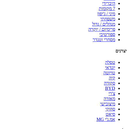
היברידי
7 מקומות
מיני / ג'יפון
משפחתי
מנהלים / גדול
פרימיום / יוקרה
ספורטיבי
מסחרי וטנדר
יצרנים
טסלה
יונדאי
טויוטה
קיה
סקודה
BYD
צ'רי
מאזדה
מיצובישי
סוזוקי
סיאט
אמ.ג'י MG