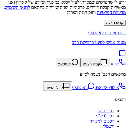
ידוע לי שהפרטים שמסרתי לעיל ייכללו במאגרי המידע של קארזון ואני
מאשר/ת קבלת דיוורים, פרסומות ופניה שיווקית בהתאם
לתנאי השימוש
,
מדיניות הפרטיות
וחוק הגנת הצרכן
קבלו הצעה
דברו איתנו בוואטסאפ
מענה אנושי לסיוע ברכישת רכב
שיחה
קבלו הצעה
וואטסאפ
מחפשים רכב? נשמח לסייע
058-7809093
וואטסאפ
קבלו הצעה
רכבים
רכב חדש
רכב 0 ק"מ
רכבים למכירה
חשמלי