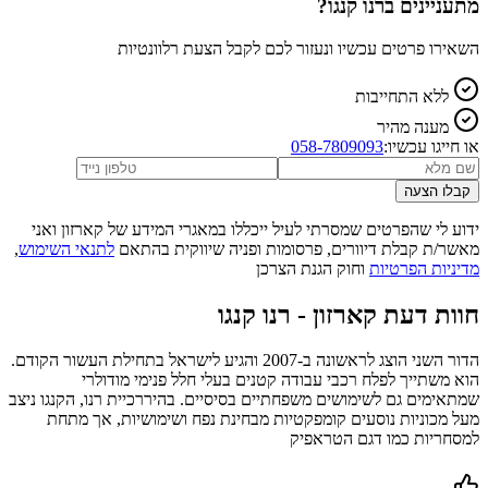
מתעניינים ב
רנו קנגו
?
השאירו פרטים עכשיו ונעזור לכם לקבל הצעת רלוונטיות
ללא התחייבות
מענה מהיר
או חייגו עכשיו:
058-7809093
קבלו הצעה
ידוע לי שהפרטים שמסרתי לעיל ייכללו במאגרי המידע של קארזון ואני
מאשר/ת קבלת דיוורים, פרסומות ופניה שיווקית בהתאם
לתנאי השימוש
,
מדיניות הפרטיות
וחוק הגנת הצרכן
חוות דעת קארזון -
רנו קנגו
הדור השני הוצג לראשונה ב-2007 והגיע לישראל בתחילת העשור הקודם.
הוא משתייך לפלח רכבי עבודה קטנים בעלי חלל פנימי מודולרי
שמתאימים גם לשימושים משפחתיים בסיסיים. בהיררכיית רנו, הקנגו ניצב
מעל מכוניות נוסעים קומפקטיות מבחינת נפח ושימושיות, אך מתחת
למסחריות כמו דגם הטראפיק