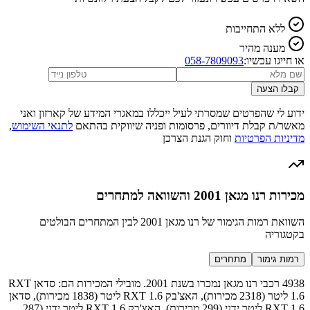
ללא התחייבות
מענה מהיר
או חייגו עכשיו:
058-7809093
קבלו הצעה
ידוע לי שהפרטים שמסרתי לעיל ייכללו במאגרי המידע של קארזון ואני
מאשר/ת קבלת דיוורים, פרסומות ופניה שיווקית בהתאם
לתנאי השימוש
,
מדיניות הפרטיות
וחוק הגנת הצרכן
מכירות רנו מגאן 2001 והשוואה למתחרים
השוואת רמות הגימור של רנו מגאן 2001 לבין המתחרים הבולטים
בקטגוריה
רמות גימור
מתחרים
4938 רכבי רנו מגאן נמכרו בשנת 2001. מובילי המכירות הם: סדאן RXT
1.6 ליטר (2318 מכירות), האצ'בק RXT 1.6 ליטר (1838 מכירות), סדאן
RXT 1.6 ליטר ידני (299 מכירות), האצ'בק RXT 1.6 ליטר ידני (287