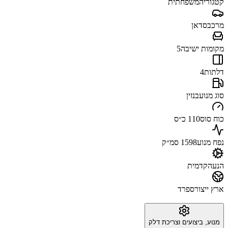
קטגוריה
משפחתית
מרכב
סדאן
מקומות ישיבה
5
דלתות
4
סוג מנוע
בנזין
כוח סוס
110 כ״ס
נפח מנוע
1598 סמ״ק
הנעה
קדמית
ארץ ייצור
ספרד
מנוע, ביצועים וצריכת דלק