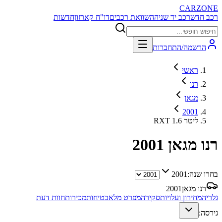
CARZONE
רכב חדש
רכב יד שניה
השוואת רכבים
דו"ח קארזון
חדשות
הרשמה/התחברות
ראשי
רנו
מגאן
2001
RXT 1.6 ליטר
רנו מגאן
2001
בחרו שנה:
2001
רנו מגאן
2001
גלריה
מחירון ועלויות
סקירה
מפרט מלא
בטיחות
מכירות
חוות דעת
גירסה: