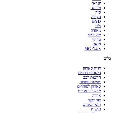
יונדאי
טויוטה
קיה
סקודה
BYD
צ'רי
מאזדה
מיצובישי
סוזוקי
סיאט
אמ.ג'י MG
כלים
דו"ח קארזון
השוואת רכבים
חדשות רכב
שאלות נפוצות
קארזון לסוחרים
מחשבוני אגרות
אודות
צור קשר
תנאי שימוש
נגישות