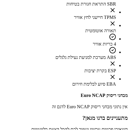
SBR התראת חגורת בטיחות
TPMS חיישני לחץ אוויר
תאורה אוטומטית
4 כריות אוויר
ABS מערכת למניעת נעילת גלגלים
ESP בקרת יציבות
EBA סיוע לבלימת חירום
מבחני ריסוק Euro NCAP
אין נתוני מבחני ריסוק Euro NCAP לדגם זה
מתעניינים ב
רנו מגאן
?
השאירו פרטים עכשיו ונעזור לכם לקבל הצעת רלוונטיות