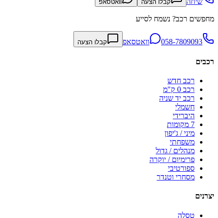
שיחה
קבלו הצעה
וואטסאפ
מחפשים רכב? נשמח לסייע
058-7809093
וואטסאפ
קבלו הצעה
רכבים
רכב חדש
רכב 0 ק"מ
רכב יד שניה
חשמלי
היברידי
7 מקומות
מיני / ג'יפון
משפחתי
מנהלים / גדול
פרימיום / יוקרה
ספורטיבי
מסחרי וטנדר
יצרנים
טסלה