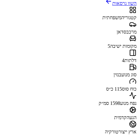
השוו גרסאות
קטגוריה
משפחתית
מרכב
סדאן
מקומות ישיבה
5
דלתות
4
סוג מנוע
בנזין
כוח סוס
115 כ״ס
נפח מנוע
1598 סמ״ק
הנעה
קדמית
ארץ ייצור
טורקיה