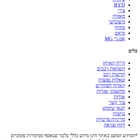
BYD
צ'רי
מאזדה
מיצובישי
סוזוקי
סיאט
אמ.ג'י MG
כלים
דו"ח קארזון
השוואת רכבים
חדשות רכב
שאלות נפוצות
קארזון לסוחרים
מחשבוני אגרות
אודות
צור קשר
תנאי שימוש
נגישות
מדיניות פרטיות
דווח שגיאה
*המידע המוצג באתר הינו מידע כללי בלבד שנאסף ממקורות פומביים