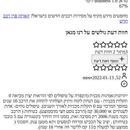
סדאן Buisness 1.6 ליטר
67
%
מחפשים מידע מקיף על מסירות רכבים חדשים בישראל?
קארזון פרו רכב
חדש
חוות דעת גולשים על
רנו מגאן
3
מתוך
2
חוות דעת
הוסף חוות דעת
•
2022-01-13
52, men
יתרונות:
אמינות מכנית (הקפדה על טיפולים לפי הוראות יצרן מביאה 0
תקלות מכניות - עם הנחת לקוח וותיק הצלחתי לתחזק את הרכב 16 שנים
במוסך המרכזי עם 0 תקלות מכניות לאורך השנים). טיפולים נוחים- אחת
לשנתיים או 30,000 קמ (הרכב נוסע חצי מהממוצע). בטיחות ( הרכב
נקנה בשנת 2006 רק מסיבה זאת, בזמנו היה היחיד בקטגוריה עם 5 כוכבי
בטיחות) . יציב על הכביש ומרווח לנוסעים ותא מטען ענק. חסכוני (
ממוצע של למעלה מ11 קמ לליטר וזה אחרי 16 שנה).