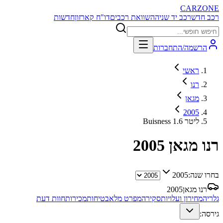
CARZONE
רכב חדש
רכב יד שניה
השוואת רכבים
דו"ח קארזון
חדשות
הרשמה/התחברות
ראשי
רנו
מגאן
2005
Buisness 1.6 ליטר
רנו מגאן
2005
בחרו שנה:
2005
רנו מגאן
2005
גלריה
מחירון ועלויות
סקירה
מפרט מלא
בטיחות
מכירות
חוות דעת
גירסה: