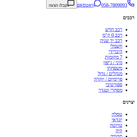
058-7809093
וואטסאפ
קבלו הצעה
רכבים
רכב חדש
רכב 0 ק"מ
רכב יד שניה
חשמלי
היברידי
7 מקומות
מיני / ג'יפון
משפחתי
מנהלים / גדול
פרימיום / יוקרה
ספורטיבי
מסחרי וטנדר
יצרנים
טסלה
יונדאי
טויוטה
קיה
סקודה