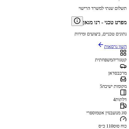
תשלום שנתי למשרד הרישוי
מפרט טכני
-
רנו מגאן
נתונים טכניים, ביצועים ומידות
השוו גרסאות
קטגוריה
משפחתית
מרכב
סדאן
מקומות ישיבה
5
דלתות
4
סוג מנוע
בנזין אטמוספרי
כוח סוס
110 כ״ס