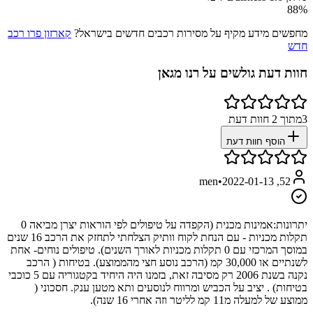
88
%
מחפשים מידע מקיף על מסירות רכבים חדשים בישראל?
קארזון פרו רכב
חדש
חוות דעת גולשים על
רנו מגאן
3
מתוך
2
חוות דעת
הוסף חוות דעת
•
2022-01-13
52, men
יתרונות:
אמינות מכנית (הקפדה על טיפולים לפי הוראות יצרן מביאה 0
תקלות מכניות - עם הנחת לקוח וותיק הצלחתי לתחזק את הרכב 16 שנים
במוסך המרכזי עם 0 תקלות מכניות לאורך השנים). טיפולים נוחים- אחת
לשנתיים או 30,000 קמ (הרכב נוסע חצי מהממוצע). בטיחות ( הרכב
נקנה בשנת 2006 רק מסיבה זאת, בזמנו היה היחיד בקטגוריה עם 5 כוכבי
בטיחות) . יציב על הכביש ומרווח לנוסעים ותא מטען ענק. חסכוני (
ממוצע של למעלה מ11 קמ לליטר וזה אחרי 16 שנה).