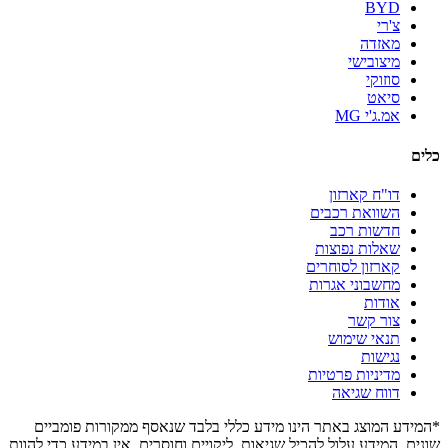
BYD
צ'רי
מאזדה
מיצובישי
סוזוקי
סיאט
אמ.ג'י MG
כלים
דו"ח קארזון
השוואת רכבים
חדשות רכב
שאלות נפוצות
קארזון לסוחרים
מחשבוני אגרות
אודות
צור קשר
תנאי שימוש
נגישות
מדיניות פרטיות
דווח שגיאה
*המידע המוצג באתר הינו מידע כללי בלבד שנאסף ממקורות פומביים
שונים. המידע עלול להכיל שגיאות, ליקויים וחוסרים. אין במידע כדי להוות