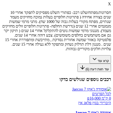
X
חסרונות:
מפתח/שלט רכב- כפתורי השלט מפסיקים לתפקד אחרי 10
שנים בצורה אחידה ( פתרונות חלופיים בעלות נמוכה מחזיקים מעמד
שנתיים, מפתח מקורי בעלות גבוה של 1000 שח). מתגי מרמי שמשות
מגמגמים אחרי 12 שנים (נדרשת החלפה- פתרונות חלופיים זולים מחזיקים
מעמד). מנגנוני מרמי שמשות נוטים להתקלקל אחרי 14 שנים ( תיקון יקר
גם אם משתמשים בחלפים משומשים). צבע דוהה אחרי 14 שנים.
פלסטיקה באזור שמשה אחורית נסדקת , מתייבשת ומתפוררת אחרי 15
שנים . מנגנון דלת תדלוק נשחק ומתפקד ללא נעילה אחרי 15 שנים.
עלויות חלקים מקוריים גבוהות.
קרא עוד
עוד חוות דעת (
6
)
רכבים נוספים שגולשים בדקו
לכל הפרטים
0 ק"מ ₪
16,000
היברידי בנזין פלאג אין
אומודה ג'אקו Jaecoo 7