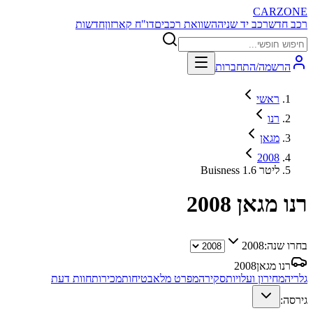
CARZONE
רכב חדש
רכב יד שניה
השוואת רכבים
דו"ח קארזון
חדשות
הרשמה/התחברות
ראשי
רנו
מגאן
2008
Buisness 1.6 ליטר
רנו מגאן
2008
בחרו שנה:
2008
רנו מגאן
2008
גלריה
מחירון ועלויות
סקירה
מפרט מלא
בטיחות
מכירות
חוות דעת
גירסה: