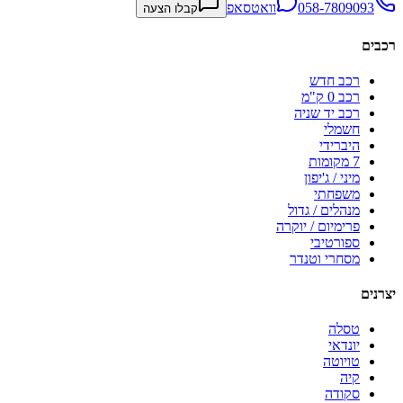
058-7809093
וואטסאפ
קבלו הצעה
רכבים
רכב חדש
רכב 0 ק"מ
רכב יד שניה
חשמלי
היברידי
7 מקומות
מיני / ג'יפון
משפחתי
מנהלים / גדול
פרימיום / יוקרה
ספורטיבי
מסחרי וטנדר
יצרנים
טסלה
יונדאי
טויוטה
קיה
סקודה