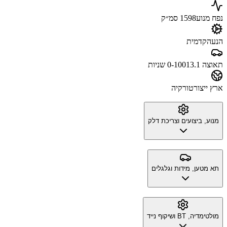
נפח מנוע
1598 סמ״ק
הנעה
קדמית
תאוצה 0-100
13.1 שניות
ארץ ייצור
טורקיה
מנוע, ביצועים וצריכת דלק
תא מטען, מידות וגלגלים
מולטימדיה, BT ושיקוף נייד