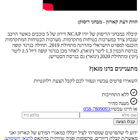
חוות דעת קארזון - מבחני ריסוק:
קיבלה במבחני הריסוק של יורו NCAP דירוג של 5 כוכבים כאשר הרכב
שנבחן צויד במערכות בטיחות מתקדמות. מערכות הבטיחות המתקדמות
הוכנסו למפרט הישראלי בהדרגה מתחילת 2019. תחילה בגרנד קופה
בגרסת הבנזין 1.3 ליטר (ינואר), לאחר מכן בגרנד קופה דיזל 1.5 ליטר
(יוני) ומתחילת 2020 (ינואר) גם בגרסת הסטיישן.
מתעניינים ב
רנו מגאן
?
השאירו פרטים עכשיו ונעזור לכם לקבל הצעת רלוונטיות
ללא התחייבות
מענה מהיר
או חייגו עכשיו:
058-7809093
קבלו הצעה
ידוע לי שהפרטים שמסרתי לעיל ייכללו במאגרי המידע של קארזון ואני
מאשר/ת קבלת דיוורים, פרסומות ופניה שיווקית בהתאם
לתנאי השימוש
,