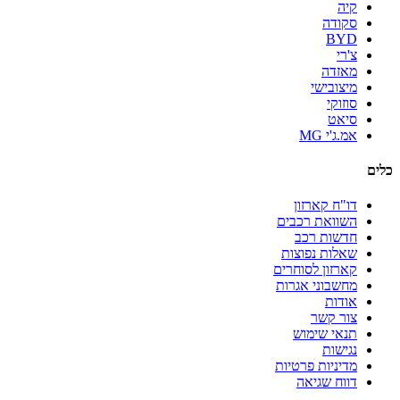
קיה
סקודה
BYD
צ'רי
מאזדה
מיצובישי
סוזוקי
סיאט
אמ.ג'י MG
כלים
דו"ח קארזון
השוואת רכבים
חדשות רכב
שאלות נפוצות
קארזון לסוחרים
מחשבוני אגרות
אודות
צור קשר
תנאי שימוש
נגישות
מדיניות פרטיות
דווח שגיאה