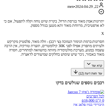
•
2024-04-29
22, men
יתרונות:
אמין מאוד בגרסת הדיזל, בקרת שיוט נוחה וקלה לתפעול, אם כי
לא אדפטיבית, מרווחת מאוד ותא מטען בגודל מספק.
X
חסרונות:
ברמת הגימור הנמוכה (צי רכב) - זולה מאוד, פלסטיק מקרקש
ולעיתים מתפרק אפילו לפני 30K קילומטרים, תוצרת טורקיה, אין הרבה
עוצמה במנוע, מערכת מולטימדיה נחותה בהשוואה למתחרים, חסרה
מאוד באבזור, ניכר שיש שימוש בחלקים שמיעודים לדאצ'יה.
קרא עוד
עוד חוות דעת (
12
)
רכבים נוספים שגולשים בדקו
לכל הפרטים
0 ק"מ ₪
16,000
היברידי בנזין פלאג אין