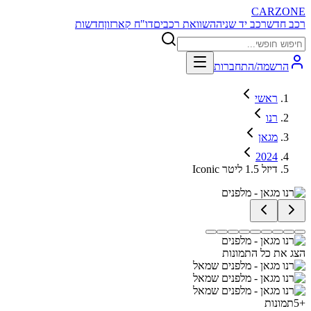
CARZONE
רכב חדש
רכב יד שניה
השוואת רכבים
דו"ח קארזון
חדשות
הרשמה/התחברות
ראשי
רנו
מגאן
2024
Iconic דיזל 1.5 ליטר
הצג את כל התמונות
+
5
תמונות