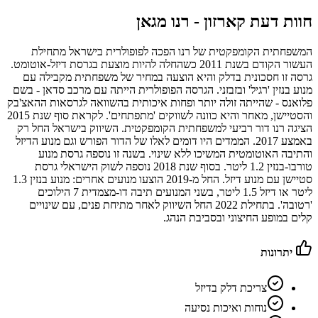
חוות דעת קארזון -
רנו מגאן
המשפחתית הקומפקטית של רנו הפכה לפופולרית בישראל מתחילת
העשור הקודם בשנת 2011 כשהחלה להיות מוצעת בגרסת דיזל-אוטומט.
גרסה זו חסכונית בדלק והיא הוצעה במחיר של משפחתית מקבילה עם
מנוע בנזין 'רגיל' ובזבזני. הגרסה הפופולרית הייתה עם מרכב סדאן - בשם
פלואנס - שהייתה זולה יותר ופחות איכותית בהשוואה לגרסאות ההאצ'בק
והסטיישן, מאחר והיא כוונה לשווקים 'מתפתחים'. לקראת סוף שנת 2015
הציגה רנו דור רביעי למשפחתית הקומפקטית. השיווק בישראל החל רק
באמצע 2017. הממדים היו דומים לאלו של הדור הפורש וגם מנוע הדיזל
והתיבה האוטומטית המשיכו ללא שינוי. בשנה זו נוספה גרסת מנוע
טורבו-בנזין 1.2 ליטר. בסוף שנת 2018 נוספה לשוק הישראלי גרסת
סטיישן עם מנוע דיזל. החל מ-2019 הוצעו מנועים אחרים: מנוע בנזין 1.3
ליטר או דיזל 1.5 ליטר, בשני המנועים תיבה דו-מצמדית 7 הילוכים
'רטובה'. בתחילת 2022 החל השיווק לאחר מתיחת פנים, עם שינויים
קלים במופע החיצוני ובסביבת הנהג.
יתרונות
צריכת דלק בדיזל
נוחות ואיכות נסיעה