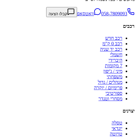
058-7809093
וואטסאפ
קבלו הצעה
רכבים
רכב חדש
רכב 0 ק"מ
רכב יד שניה
חשמלי
היברידי
7 מקומות
מיני / ג'יפון
משפחתי
מנהלים / גדול
פרימיום / יוקרה
ספורטיבי
מסחרי וטנדר
יצרנים
טסלה
יונדאי
טויוטה