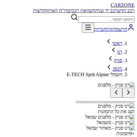
CARZONE
רכב חדש
רכב יד שניה
השוואת רכבים
דו"ח קארזון
חדשות
הרשמה/התחברות
ראשי
רנו
סניק
2025
E-TECH Sprit Alpine חשמלי
הצג את כל התמונות
+
9
תמונות