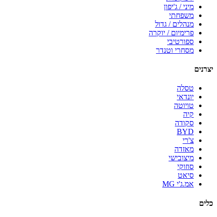
מיני / ג'יפון
משפחתי
מנהלים / גדול
פרימיום / יוקרה
ספורטיבי
מסחרי וטנדר
יצרנים
טסלה
יונדאי
טויוטה
קיה
סקודה
BYD
צ'רי
מאזדה
מיצובישי
סוזוקי
סיאט
אמ.ג'י MG
כלים