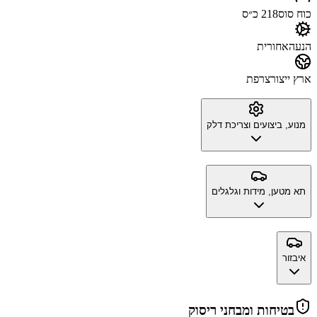
כוח סוס
218 כ״ס
הנעה
אחורית
ארץ ייצור
צרפת
מנוע, ביצועים וצריכת דלק
תא מטען, מידות וגלגלים
איבזור
בטיחות ומבחני ריסוק