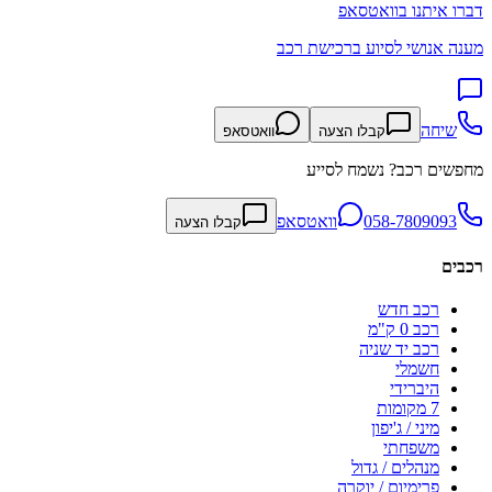
דברו איתנו בוואטסאפ
מענה אנושי לסיוע ברכישת רכב
שיחה
קבלו הצעה
וואטסאפ
מחפשים רכב? נשמח לסייע
058-7809093
וואטסאפ
קבלו הצעה
רכבים
רכב חדש
רכב 0 ק"מ
רכב יד שניה
חשמלי
היברידי
7 מקומות
מיני / ג'יפון
משפחתי
מנהלים / גדול
פרימיום / יוקרה