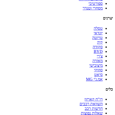
ספורטיבי
מסחרי וטנדר
יצרנים
טסלה
יונדאי
טויוטה
קיה
סקודה
BYD
צ'רי
מאזדה
מיצובישי
סוזוקי
סיאט
אמ.ג'י MG
כלים
דו"ח קארזון
השוואת רכבים
חדשות רכב
שאלות נפוצות