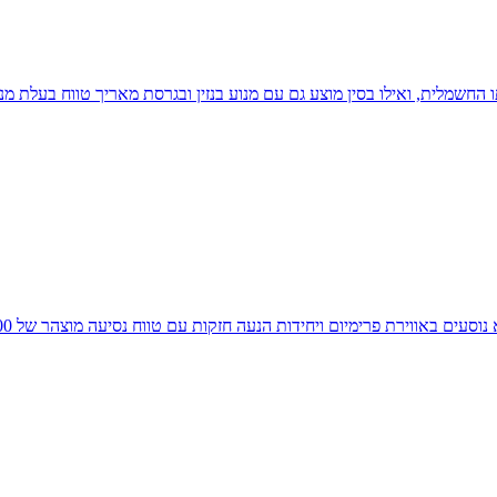
החשמלית, ואילו בסין מוצע גם עם מנוע בנזין ובגרסת מאריך טווח בעלת מנ
ם באווירת פרימיום ויחידות הנעה חזקות עם טווח נסיעה מוצהר של 483-500 ק"מ