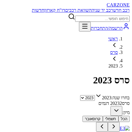
CARZONE
רכב חדש
רכב יד שניה
השוואת רכבים
דו"ח קארזון
חדשות
הרשמה/התחברות
ראשי
סרס
2023
סרס
2023
בחרו שנה:
2023
סרס
2
2023
דגמים
מיון:
הכל
חשמלי
קרוסאובר