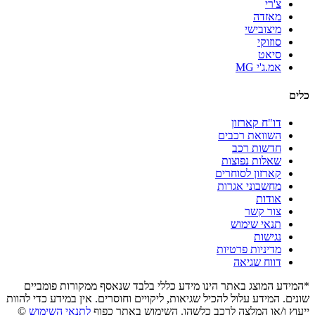
צ'רי
מאזדה
מיצובישי
סוזוקי
סיאט
אמ.ג'י MG
כלים
דו"ח קארזון
השוואת רכבים
חדשות רכב
שאלות נפוצות
קארזון לסוחרים
מחשבוני אגרות
אודות
צור קשר
תנאי שימוש
נגישות
מדיניות פרטיות
דווח שגיאה
*המידע המוצג באתר הינו מידע כללי בלבד שנאסף ממקורות פומביים
שונים. המידע עלול להכיל שגיאות, ליקויים וחוסרים. אין במידע כדי להוות
ייעוץ ו/או המלצה לרכב כלשהו. השימוש באתר כפוף
לתנאי השימוש
©