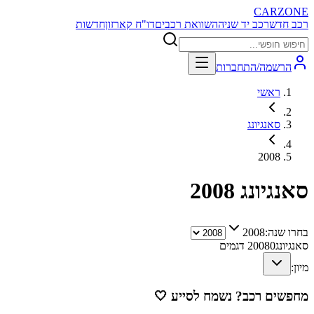
CARZONE
רכב חדש
רכב יד שניה
השוואת רכבים
דו"ח קארזון
חדשות
הרשמה/התחברות
ראשי
סאנגיונג
2008
סאנגיונג
2008
בחרו שנה:
2008
סאנגיונג
0
2008
דגמים
מיון:
מחפשים רכב? נשמח לסייע
🤍