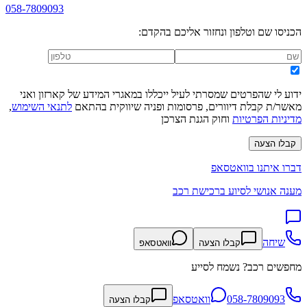
058-7809093
הכניסו שם וטלפון ונחזור אליכם בהקדם:
ידוע לי שהפרטים שמסרתי לעיל ייכללו במאגרי המידע של קארזון ואני
מאשר/ת קבלת דיוורים, פרסומות ופניה שיווקית בהתאם
לתנאי השימוש
,
מדיניות הפרטיות
וחוק הגנת הצרכן
קבלו הצעה
דברו איתנו בוואטסאפ
מענה אנושי לסיוע ברכישת רכב
שיחה
קבלו הצעה
וואטסאפ
מחפשים רכב? נשמח לסייע
058-7809093
וואטסאפ
קבלו הצעה