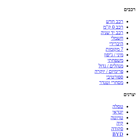
רכבים
רכב חדש
רכב 0 ק"מ
רכב יד שניה
חשמלי
היברידי
7 מקומות
מיני / ג'יפון
משפחתי
מנהלים / גדול
פרימיום / יוקרה
ספורטיבי
מסחרי וטנדר
יצרנים
טסלה
יונדאי
טויוטה
קיה
סקודה
BYD