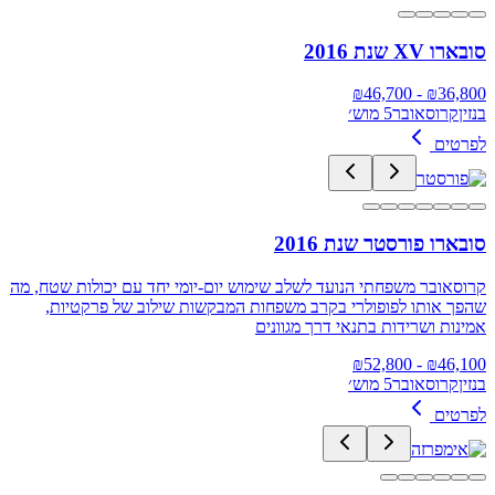
סובארו XV שנת 2016
46,700
- ₪
₪
36,800
בנזין
קרוסאובר
5 מוש׳
לפרטים
סובארו פורסטר שנת 2016
קרוסאובר משפחתי הנועד לשלב שימוש יום-יומי יחד עם יכולות שטח, מה
שהפך אותו לפופולרי בקרב משפחות המבקשות שילוב של פרקטיות,
אמינות ושרידות בתנאי דרך מגוונים
52,800
- ₪
₪
46,100
בנזין
קרוסאובר
5 מוש׳
לפרטים