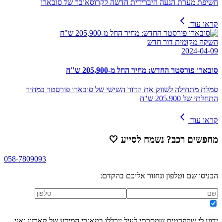
חשיפת מערת הנעה היברידית חדשה לקרוסאובר של סובארו
קראו עוד
השקה מקומית דור חדש
2024-04-09
סובארו פורסטר החדש: מחיר החל מ-205,900 ש"ח
סמלת מתחילה לשווק את הדור השישי של סובארו פורסטר במחיר
התחלתי של 205,900 ש"ח
קראו עוד
מחפשים רכב? נשמח לסייע
🤍
058-7809093
הכניסו שם וטלפון ונחזור אליכם בהקדם:
ידוע לי שהפרטים שמסרתי לעיל ייכללו במאגרי המידע של קארזון ואני