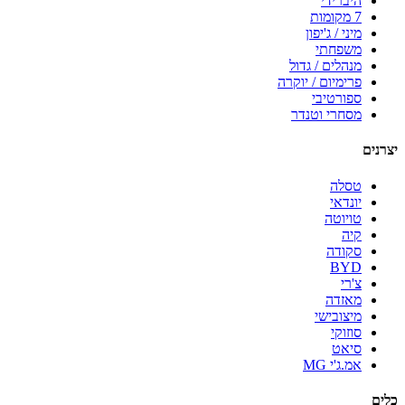
היברידי
7 מקומות
מיני / ג'יפון
משפחתי
מנהלים / גדול
פרימיום / יוקרה
ספורטיבי
מסחרי וטנדר
יצרנים
טסלה
יונדאי
טויוטה
קיה
סקודה
BYD
צ'רי
מאזדה
מיצובישי
סוזוקי
סיאט
אמ.ג'י MG
כלים