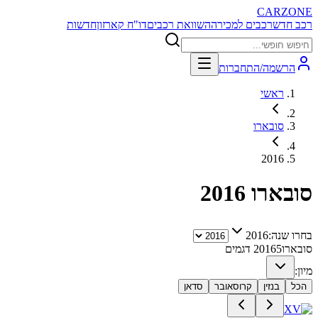
CARZONE
רכב חדש
רכבים למכירה
השוואת רכבים
דו"ח קארזון
חדשות
הרשמה/התחברות
ראשי
סובארו
2016
סובארו
2016
בחרו שנה:
2016
סובארו
5
2016
דגמים
מיון:
הכל
בנזין
קרוסאובר
סדאן