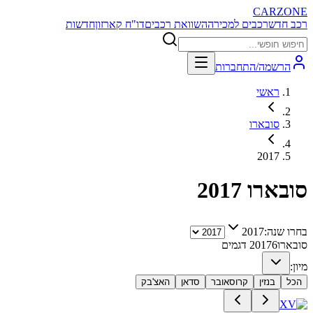
CARZONE
רכב חדש
רכבים למכירה
השוואת רכבים
דו"ח קארזון
חדשות
הרשמה/התחברות
ראשי
סובארו
2017
סובארו
2017
בחרו שנה:
2017
סובארו
6
2017
דגמים
מיון:
הכל
בנזין
קרוסאובר
סדאן
האצ'בק