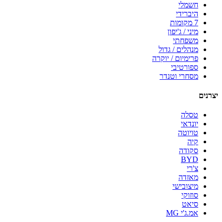
חשמלי
היברידי
7 מקומות
מיני / ג'יפון
משפחתי
מנהלים / גדול
פרימיום / יוקרה
ספורטיבי
מסחרי וטנדר
יצרנים
טסלה
יונדאי
טויוטה
קיה
סקודה
BYD
צ'רי
מאזדה
מיצובישי
סוזוקי
סיאט
אמ.ג'י MG