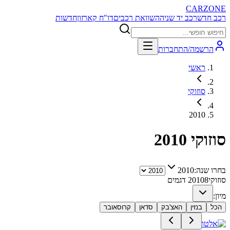
CARZONE
רכב חדש
רכב יד שניה
השוואת רכבים
דו"ח קארזון
חדשות
הרשמה/התחברות
ראשי
סוזוקי
2010
סוזוקי
2010
בחרו שנה:
2010
סוזוקי
8
2010
דגמים
מיון:
הכל
בנזין
האצ'בק
סדאן
קרוסאובר