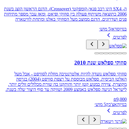
ה- SX4 הינו רכב פנאי-קומפקטי (Crossover). הדגם הראשון הוצג בשנת
2006 כתוצאה משיתוף פעולה בין סוזוקי ופיאט, ומאז עבר מספר מתיחות
פנים ושדרוגים. הדגם ממוצב מעל הסוזוקי באלנו ומתחת לוויטארה
בנזין
סדאן
5 מוש׳
לפרטים
סוזוקי ספלאש שנת 2010
סוזוקי ספלאש נועדה להיות אלטרנטיבה מוזלת לסוויפט - אבל מעל
האלטו הביסית. ספלאש מבוססת על רצפת סוויפט (2004) בגרסה
מקוצרת, צוידה במנוע קטן יותר והותקנו בה שורת מכלולים זולים יותר.
לישראל הגיעה ספלאש באמצע 2009 ושווקה עד סוף היצור שלה בשנת.
₪
9,000
בנזין
האצ'בק
5 מוש׳
לפרטים