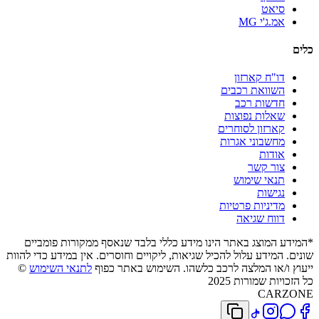
סיאט
אמ.ג'י MG
כלים
דו"ח קארזון
השוואת רכבים
חדשות רכב
שאלות נפוצות
קארזון לסוחרים
מחשבוני אגרות
אודות
צור קשר
תנאי שימוש
נגישות
מדיניות פרטיות
דווח שגיאה
*המידע המוצג באתר הינו מידע כללי בלבד שנאסף ממקורות פומביים
שונים. המידע עלול להכיל שגיאות, ליקויים וחוסרים. אין במידע כדי להוות
ייעוץ ו/או המלצה לרכב כלשהו. השימוש באתר כפוף
לתנאי השימוש
©
כל הזכויות שמורות 2025
CARZONE