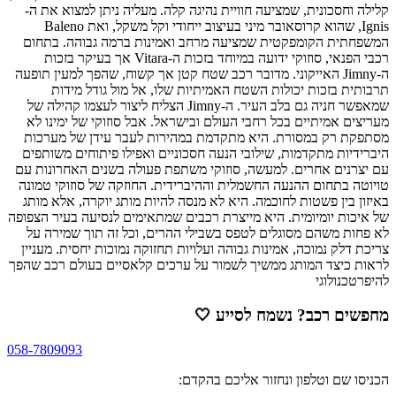
קלילה וחסכונית, שמציעה חוויית נהיגה קלה. מעליה ניתן למצוא את ה-
Ignis, שהוא קרוסאובר מיני בעיצוב ייחודי וקל משקל, ואת Baleno
המשפחתית הקומפקטית שמציעה מרחב ואמינות ברמה גבוהה. בתחום
רכבי הפנאי, סוזוקי ידועה במיוחד בזכות ה‑Vitara אך בעיקר בזכות
ה‑Jimny האייקוני. מדובר רכב שטח קטן אך קשוח, שהפך למעין תופעה
תרבותית בזכות יכולות השטח האמיתיות שלו, אל מול גודל מידות
שמאפשר חניה גם בלב העיר. ה‑Jimny הצליח ליצור לעצמו קהילה של
מעריצים אמיתיים בכל רחבי העולם ובישראל. אבל סוזוקי של ימינו לא
מסתפקת רק במסורת. היא מתקדמת במהירות לעבר עידן של מערכות
היברידיות מתקדמות, שילובי הנעה חסכוניים ואפילו פיתוחים משותפים
עם יצרנים אחרים. למעשה, סוזוקי משתפת פעולה בשנים האחרונות עם
טויוטה בתחום ההנעה החשמלית וההיברידית. החוזקה של סוזוקי טמונה
באיזון בין פשטות לחוכמה. היא לא מנסה להיות מותג יוקרה, אלא מותג
של איכות יומיומית. היא מייצרת רכבים שמתאימים לנסיעה בעיר הצפופה
לא פחות משהם מסוגלים לטפס בשבילי ההרים, וכל זה תוך שמירה על
צריכת דלק נמוכה, אמינות גבוהה ועלויות תחזוקה נמוכות יחסית. מעניין
לראות כיצד המותג ממשיך לשמור על ערכים קלאסיים בעולם רכב שהפך
להיפרטכנולוגי
מחפשים רכב? נשמח לסייע
🤍
058-7809093
הכניסו שם וטלפון ונחזור אליכם בהקדם: