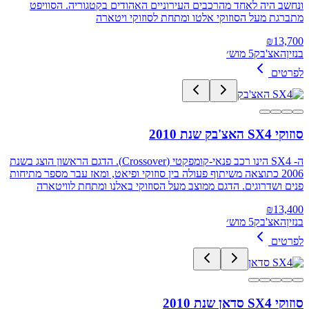
ונחשב היה לאחד מהרכבים העירוניים האהודים בקטגוריה. הסוויפט
מתברגת מעל הסוזוקי אלטו ומתחת לסוזוקי ויטארה
₪
13,700
בנזין
האצ'בק
5 מוש׳
לפרטים
סוזוקי SX4 האצ'בק שנת 2010
ה- SX4 הינו רכב פנאי-קומפקטי (Crossover). הדגם הראשון הוצג בשנת
2006 כתוצאה משיתוף פעולה בין סוזוקי ופיאט, ומאז עבר מספר מתיחות
פנים ושדרוגים. הדגם ממוצב מעל הסוזוקי באלנו ומתחת לוויטארה
₪
13,400
בנזין
האצ'בק
5 מוש׳
לפרטים
סוזוקי SX4 סדאן שנת 2010