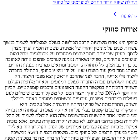
תחילת שיווק הדור החדש לסופרמיני של סוזוקי
קראו עוד
אודות
סוזוקי
סוזוקי היא אחת מיצרניות הרכב הבולטות בעולם שמצליחה לשמור במשך
עשרות שנים על מוניטין ייחודי של אמינות, פשטות חכמה וערך מצוין
לכסף. בעידן שבו יותר ויותר יצרנים מתחרים על טכנולוגיות מתקדמות
ועיצובים עתידניים, סוזוקי נשארת נאמנה לערכים שהפכו אותה לאהובה
כל כך: רכב אמין, קל לתחזוקה, חסכוני ומתאים למרבית סגנונות החיים.
המותג נוסד ביפן עוד בשנת 1909 על ידי מיצ’יו סוזוקי, בתחילה כחברה
לייצור נולי אריגה, הרבה לפני שהרכב הראשון יצא מפסי הייצור. רק
בשנות השלושים עברה החברה לעולם המנועים, ולאחר מלחמת העולם
השנייה התמחתה בסקטור ההנעה האופנועים ורכבים קומפקטיים. הכיוון
הזה הפך ל‑DNA של סוזוקי: ייצור חכם, קל משקל ורכבים שיכולים לנוע
ביעילות במרחבים צפופים, עירוניים ובשטחים פתוחים כאחד. במהלך
השנים, התרחבותה של סוזוקי הייתה הדרגתית אבל עקבית. היא
התמקדה ברכבים קטנים בעלי עלויות אחזקה נמוכות, ועשתה זאת בדיוק
יפני טיפוסי. אחד ההישגים המרשימים שלה הוא היכולת לשמור על קהל
לקוחות נאמן ברחבי העולם, לא בזכות יוקרה מנקרת עיניים, אלא בזכות
אמינות מוכחת ומענה לצרכים אמיתיים של הנהג. העיקרון הזה בא לידי
ביטוי במערך הדגמים של סוזוקי כיום. משפחת דגמי ה‑Swift ממשיכה
להיות אחד הדגמים הפופולריים ביותר של החברה. מדובר במכונית קטנה,