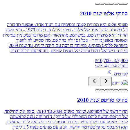
סוזוקי אלטו שנת 2010
סוזוקי אלטו היא מכונית קטנה ובסיסית עם ייעוד אחד: אמצעי תחבורה
זול במיוחד. שוק היעד של אלטו - מיום היוולדה, בשנת 1979 - הוא השוק
ההודי והיא מיוצרת שם. כמשתמע מהתיאור, אכן מדובר במכונית בסיסית
ופשוטה באופן מיוחד - אבל גם זולה בהתאם, מה שסייע לה להפוך
בישראל ללהיט מפתיע, במיוחד בגרסה עם תיבה ידנית; עד שנת 2009
נמכרה בישראל כמות זניחה של דגמים קטנים, בוודאי עם תיבה ידנית
10,700
- ₪
₪
7,900
בנזין
האצ'בק
4 מוש׳
לפרטים
סוזוקי סוויפט שנת 2010
הדור השני של הסוויפט, שיוצר בשנים 2004 עד 2010, סימן את תחילתה
של תקופה חדשה לדגם הפופולרי של סוזוקי. הדור הזה נבנה לראשונה
לגמרי מאפס עם עיצוב צעיר, מודרני וספורטיבי בהשוואה לדור הראשון.
הוא התבסס על פלטפורמה חדשה, הגיע עם מנועים בנפח 1.5 ליטר,