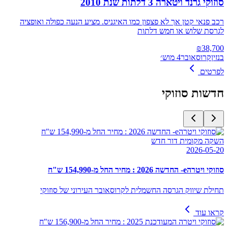
סוזוקי גרנד ויטארה 3 דלתות שנת 2010
רכב פנאי קטן אך לא פצפון כמו האיגניס. מציע הנעה כפולה ואופציה
לגרסת שלוש או חמש דלתות
₪
38,700
בנזין
קרוסאובר
4 מוש׳
לפרטים
חדשות
סוזוקי
השקה מקומית דור חדש
2026-05-20
סוזוקי ויטרהe- החדשה 2026 : מחיר החל מ-154,990 ש"ח
תחילת שיווק הגרסה החשמלית לקרוסאובר העירוני של סוזוקי
קראו עוד