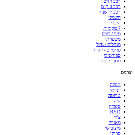
רכב חדש
רכב 0 ק"מ
רכב יד שניה
חשמלי
היברידי
7 מקומות
מיני / ג'יפון
משפחתי
מנהלים / גדול
פרימיום / יוקרה
ספורטיבי
מסחרי וטנדר
יצרנים
טסלה
יונדאי
טויוטה
קיה
סקודה
BYD
צ'רי
מאזדה
מיצובישי
סוזוקי