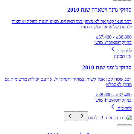
סוזוקי גרנד ויטארה שנת 2010
רכב פנאי קטן אך לא פצפון כמו האיגניס. מציע הנעה כפולה ואופציה
לגרסת שלוש או חמש דלתות
37,400
- ₪
₪
36,800
בנזין
קרוסאובר
5 מוש׳
לפרטים
אין תמונה
סוזוקי ג'ימני שנת 2010
רכב שטח קטן אבל קשוח, במחיר יחסית זול, אך עם יכולות מרשימות גם
מחוץ לאספלט
38,800
- ₪
₪
37,400
בנזין
קרוסאובר
4 מוש׳
לפרטים