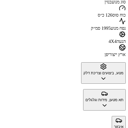
סוג מנוע
בנזין
כוח סוס
126 כ״ס
נפח מנוע
1995 סמ״ק
הנעה
4X4
ארץ ייצור
יפן
מנוע, ביצועים וצריכת דלק
תא מטען, מידות וגלגלים
איבזור