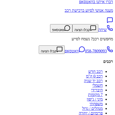
דברו איתנו בוואטסאפ
מענה אנושי לסיוע ברכישת רכב
שיחה
קבלו הצעה
וואטסאפ
מחפשים רכב? נשמח לסייע
058-7809093
וואטסאפ
קבלו הצעה
רכבים
רכב חדש
רכב 0 ק"מ
רכב יד שניה
חשמלי
היברידי
7 מקומות
מיני / ג'יפון
משפחתי
מנהלים / גדול
פרימיום / יוקרה