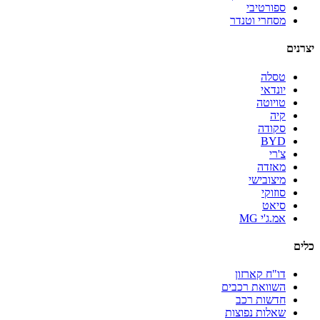
ספורטיבי
מסחרי וטנדר
יצרנים
טסלה
יונדאי
טויוטה
קיה
סקודה
BYD
צ'רי
מאזדה
מיצובישי
סוזוקי
סיאט
אמ.ג'י MG
כלים
דו"ח קארזון
השוואת רכבים
חדשות רכב
שאלות נפוצות