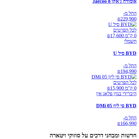
אומודה ג'אקו Jaecoo 8
החל מ-
₪
229,900
לכל הפרטים
0 ק"מ ₪
17,600
חשמלי
BYD סיל U
החל מ-
₪
194,990
לכל הפרטים
0 ק"מ ₪
15,900
היברידי בנזין פלאג אין
BYD סי ליון 05 DMi
החל מ-
₪
166,990
חדשות ומבחני דרכים על
סוזוקי ויטארה