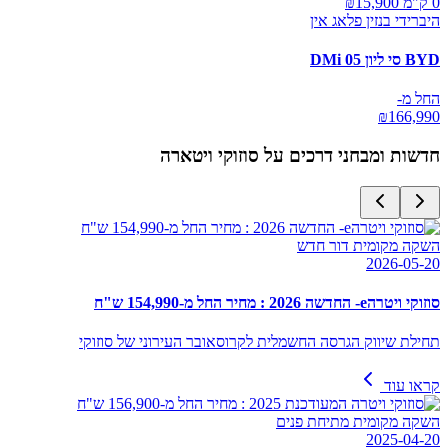
0 ק"מ ₪
15,900
היברידי בנזין פלאג אין
BYD סי ליון 05 DMi
החל מ-
₪
166,990
חדשות ומבחני דרכים על
סוזוקי ויטארה
השקה מקומית דור חדש
2026-05-20
סוזוקי ויטרהe- החדשה 2026 : מחיר החל מ-154,990 ש"ח
תחילת שיווק הגרסה החשמלית לקרוסאובר העירוני של סוזוקי
קראו עוד
השקה מקומית מתיחת פנים
2025-04-20