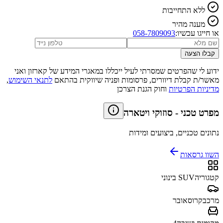
ללא התחייבות
מענה מהיר
או חייגו עכשיו:
058-7809093
קבלו הצעה
ידוע לי שהפרטים שמסרתי לעיל ייכללו במאגרי המידע של קארזון ואני
מאשר/ת קבלת דיוורים, פרסומות ופניה שיווקית בהתאם
לתנאי השימוש
,
מדיניות הפרטיות
וחוק הגנת הצרכן
מפרט טכני
-
סוזוקי ויטארה
נתונים טכניים, ביצועים ומידות
השוו גרסאות
קטגוריה
SUV בינוני
מרכב
קרוסאובר