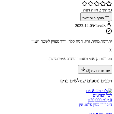
3
מתוך
2
חוות דעת
הוסף חוות דעת
אנונימי
•
2023-12-05
יתרונות:
מהיר, זריז, חניה קלה, יורד מצויין לשטח ואמין
X
חסרונות:
קופצני מאחור ועיצוב פנימי מיושן.
עוד חוות דעת (
3
)
רכבים נוספים שגולשים בדקו
לכל הפרטים
0 ק"מ ₪
30,000
היברידי בנזין פלאג אין