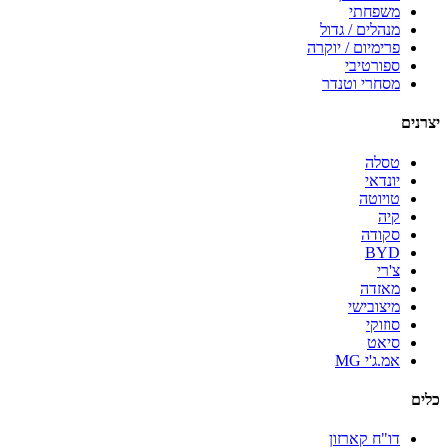
משפחתי
מנהלים / גדול
פרימיום / יוקרה
ספורטיבי
מסחרי וטנדר
יצרנים
טסלה
יונדאי
טויוטה
קיה
סקודה
BYD
צ'רי
מאזדה
מיצובישי
סוזוקי
סיאט
אמ.ג'י MG
כלים
דו"ח קארזון