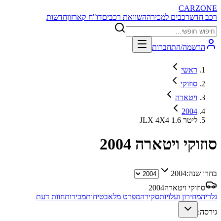
CARZONE
רכב חדש
רכבים למכירה
השוואת רכבים
דו"ח קארזון
חדשות
הרשמה/התחברות
ראשי
סוזוקי
ויטארה
2004
JLX 4X4 1.6 ליטר
סוזוקי ויטארה
2004
בחרו שנה:
2004
סוזוקי ויטארה
2004
גלריה
מחירון ועלויות
סקירה
מפרט מלא
בטיחות
מכירות
חוות דעת
גירסה: