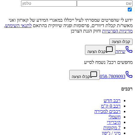
ידוע לי שהפרטים שמסרתי לעיל ייכללו במאגרי המידע של קארזון ואני
מאשר/ת קבלת דיוורים, פרסומות ופניה שיווקית בהתאם
לתנאי השימוש
,
מדיניות הפרטיות
וחוק הגנת הצרכן
קבלו הצעה
שיחה
קבלו הצעה
מחפשים רכב? נשמח לסייע
058-7809093
קבלו הצעה
רכבים
רכב חדש
רכב 0 ק"מ
רכבים למכירה
חשמלי
היברידי
7 מקומות
מיני / ג'יפון