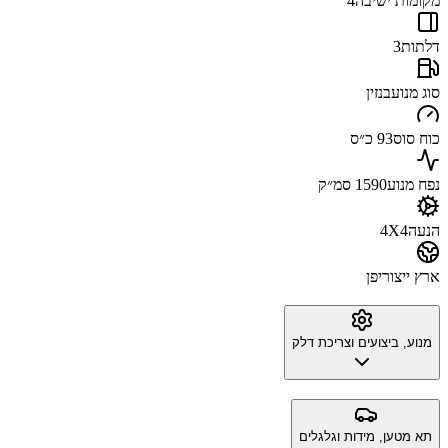
מקומות ישיבה
4
דלתות
3
סוג מנוע
בנזין
כוח סוס
93 כ״ס
נפח מנוע
1590 סמ״ק
הנעה
4X4
ארץ ייצור
יפן
מנוע, ביצועים וצריכת דלק
תא מטען, מידות וגלגלים