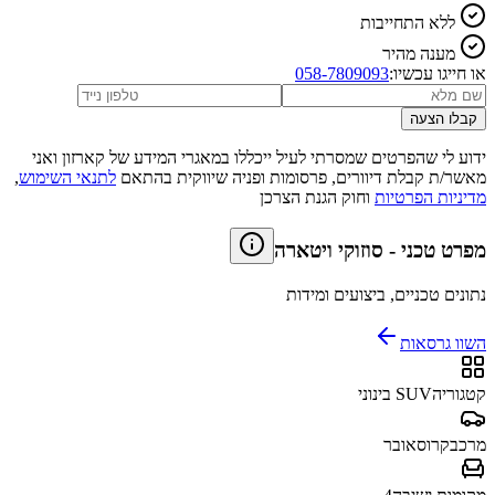
ללא התחייבות
מענה מהיר
או חייגו עכשיו:
058-7809093
קבלו הצעה
ידוע לי שהפרטים שמסרתי לעיל ייכללו במאגרי המידע של קארזון ואני
מאשר/ת קבלת דיוורים, פרסומות ופניה שיווקית בהתאם
לתנאי השימוש
,
מדיניות הפרטיות
וחוק הגנת הצרכן
מפרט טכני
-
סוזוקי ויטארה
נתונים טכניים, ביצועים ומידות
השוו גרסאות
קטגוריה
SUV בינוני
מרכב
קרוסאובר