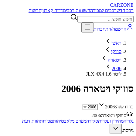
CARZONE
רכב חדש
רכבים למכירה
השוואת רכבים
דו"ח קארזון
חדשות
הרשמה/התחברות
ראשי
סוזוקי
ויטארה
2006
JLX 4X4 1.6 ליטר
סוזוקי ויטארה
2006
בחרו שנה:
2006
סוזוקי ויטארה
2006
גלריה
מחירון ועלויות
סקירה
מפרט מלא
בטיחות
מכירות
חוות דעת
גירסה: