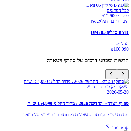
לכל הפרטים
0 ק"מ ₪
15,900
היברידי בנזין פלאג אין
BYD סי ליון 05 DMi
החל מ-
₪
166,990
חדשות ומבחני דרכים על
סוזוקי ויטארה
השקה מקומית דור חדש
2026-05-20
סוזוקי ויטרהe- החדשה 2026 : מחיר החל מ-154,990 ש"ח
תחילת שיווק הגרסה החשמלית לקרוסאובר העירוני של סוזוקי
קראו עוד