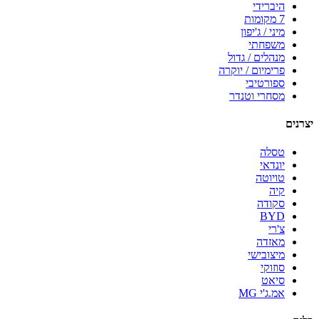
היברידי
7 מקומות
מיני / ג'יפון
משפחתי
מנהלים / גדול
פרימיום / יוקרה
ספורטיבי
מסחרי וטנדר
יצרנים
טסלה
יונדאי
טויוטה
קיה
סקודה
BYD
צ'רי
מאזדה
מיצובישי
סוזוקי
סיאט
אמ.ג'י MG