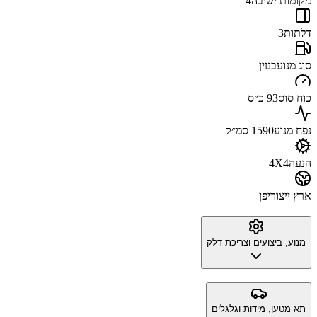
מקומות ישיבה
4
דלתות
3
סוג מנוע
בנזין
כוח סוס
93 כ״ס
נפח מנוע
1590 סמ״ק
הנעה
4X4
ארץ ייצור
יפן
מנוע, ביצועים וצריכת דלק
תא מטען, מידות וגלגלים