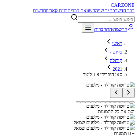
CARZONE
רכב חדש
רכב יד שניה
השוואת רכבים
דו"ח קארזון
חדשות
הרשמה/התחברות
ראשי
טויוטה
קורולה
2021
סאן היברידי 1.8 ליטר
הצג את כל התמונות
+
11
תמונות