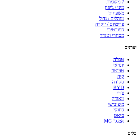
7 מקומות
מיני / ג'יפון
משפחתי
מנהלים / גדול
פרימיום / יוקרה
ספורטיבי
מסחרי וטנדר
יצרנים
טסלה
יונדאי
טויוטה
קיה
סקודה
BYD
צ'רי
מאזדה
מיצובישי
סוזוקי
סיאט
אמ.ג'י MG
כלים