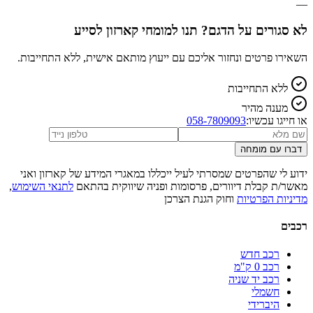
—
לא סגורים על הדגם? תנו למומחי קארזון לסייע
השאירו פרטים ונחזור אליכם עם ייעוץ מותאם אישית, ללא התחייבות.
ללא התחייבות
מענה מהיר
או חייגו עכשיו:
058-7809093
דברו עם מומחה
ידוע לי שהפרטים שמסרתי לעיל ייכללו במאגרי המידע של קארזון ואני
מאשר/ת קבלת דיוורים, פרסומות ופניה שיווקית בהתאם
לתנאי השימוש
,
מדיניות הפרטיות
וחוק הגנת הצרכן
רכבים
רכב חדש
רכב 0 ק"מ
רכב יד שניה
חשמלי
היברידי