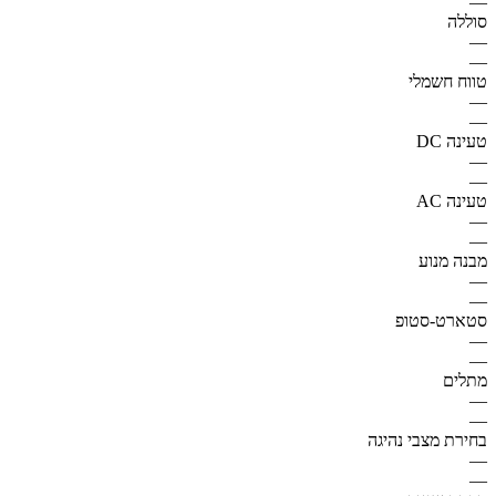
—
סוללה
—
—
טווח חשמלי
—
—
טעינה DC
—
—
טעינה AC
—
—
מבנה מנוע
—
—
סטארט-סטופ
—
—
מתלים
—
—
בחירת מצבי נהיגה
—
—