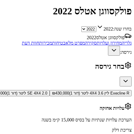
פולקסווגן אטלס
2022
בחרו שנה:
2022
פולקסווגן אטלס
2022
גלריה
מחירון ועלויות
סקירה
מפרט מלא
בטיחות
מכירות
חוות דעת
גירסה:
בחר גירסה
Execline R ליין 4X4 3.6 ליטר (דור 1)
430,000
₪
SE 4X4 2.0 ליטר (דור 1)
,000
עלויות אחזקה
הערכת עלויות שנתיות על בסיס 15,000 ק״מ בשנה
צריכת דלק