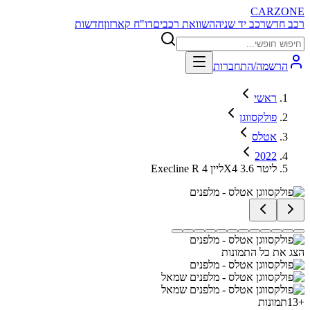
CARZONE
רכב חדש
רכב יד שניה
השוואת רכבים
דו"ח קארזון
חדשות
הרשמה/התחברות
ראשי
פולקסווגן
אטלס
2022
Execline R ליין 4X4 3.6 ליטר
הצג את כל התמונות
+
13
תמונות