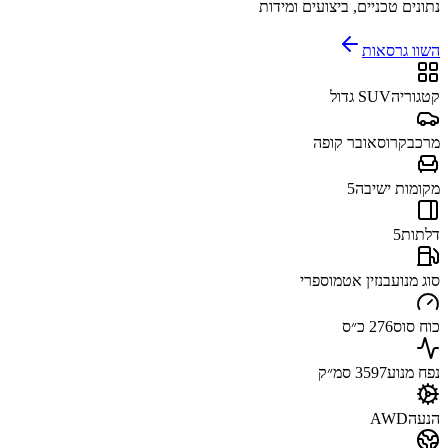
נתונים טכניים, ביצועים ומידות
השוו גרסאות
קטגוריה
SUV גדול
מרכב
קרוסאובר קופה
מקומות ישיבה
5
דלתות
5
סוג מנוע
בנזין אטמוספרי
כוח סוס
276 כ״ס
נפח מנוע
3597 סמ״ק
הנעה
AWD