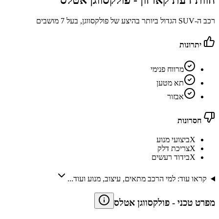
חוות דעת קארזון -
פולקסווגן אטלס
רכב ה-SUV הגדול ביותר בהיצע של פולקסווגן, בעל 7 מושבים
יתרונות
מרווח פנימי
תא מטען
אבזור
חסרונות
X
ביצועי מנוע
X
צריכת דלק
X
בידוד רעשים
קראו עוד: למי הרכב מתאים, עיצוב, מנוע ועוד...
מפרט טכני
-
פולקסווגן אטלס