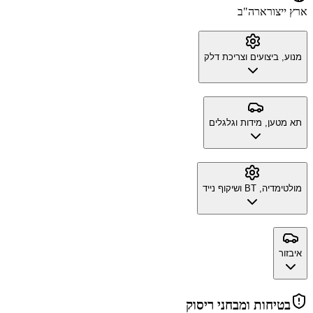
ארץ ייצור
ארה"ב
מנוע, ביצועים וצריכת דלק
תא מטען, מידות וגלגלים
מולטימדיה, BT ושיקוף נייד
איבזור
בטיחות ומבחני ריסוק