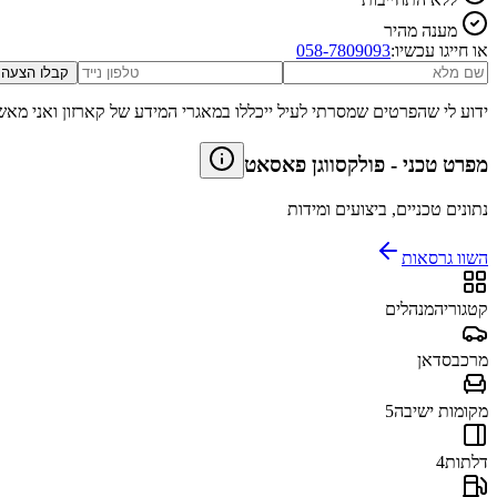
מענה מהיר
או חייגו עכשיו:
058-7809093
קבלו הצעה
ידוע לי שהפרטים שמסרתי לעיל ייכללו במאגרי המידע של קארזון ואני מאש
מפרט טכני
-
פולקסווגן פאסאט
נתונים טכניים, ביצועים ומידות
השוו גרסאות
קטגוריה
מנהלים
מרכב
סדאן
מקומות ישיבה
5
דלתות
4