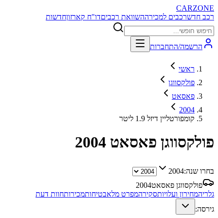
CARZONE
רכב חדש
רכבים למכירה
השוואת רכבים
דו"ח קארזון
חדשות
הרשמה/התחברות
ראשי
פולקסווגן
פאסאט
2004
קומפורטליין דיזל 1.9 ליטר
פולקסווגן פאסאט
2004
בחרו שנה:
2004
פולקסווגן פאסאט
2004
גלריה
מחירון ועלויות
סקירה
מפרט מלא
בטיחות
מכירות
חוות דעת
גירסה: