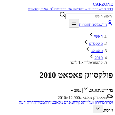
CARZONE
רכב חדש
רכב יד שניה
השוואת רכבים
דו"ח קארזון
חדשות
הרשמה/התחברות
ראשי
פולקסווגן
פאסאט
2010
קומפורטליין 1.8 ליטר
פולקסווגן פאסאט
2010
בחרו שנה:
2010
פולקסווגן פאסאט
12,900
₪
2010
גלריה
מחירון ועלויות
סקירה
מפרט מלא
בטיחות
מכירות
חוות דעת
גירסה: