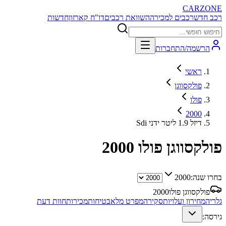
CARZONE
רכב חדש
רכבים למכירה
השוואת רכבים
דו"ח קארזון
חדשות
הרשמה/התחברות
ראשי
פולקסווגן
פולו
2000
Sdi דיזל 1.9 ליטר ידני
פולקסווגן פולו
2000
בחרו שנה:
2000
פולקסווגן פולו
2000
גלריה
מחירון ועלויות
סקירה
מפרט מלא
בטיחות
מכירות
חוות דעת
גירסה: