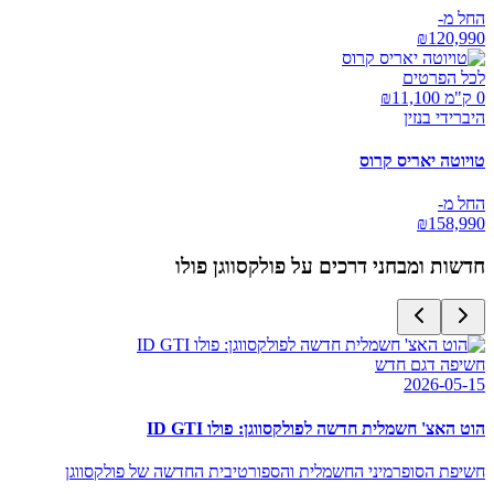
החל מ-
₪
120,990
לכל הפרטים
0 ק"מ ₪
11,100
היברידי בנזין
טויוטה יאריס קרוס
החל מ-
₪
158,990
חדשות ומבחני דרכים על
פולקסווגן פולו
חשיפה דגם חדש
2026-05-15
הוט האצ' חשמלית חדשה לפולקסווגן: פולו ID GTI
חשיפת הסופרמיני החשמלית והספורטיבית החדשה של פולקסווגן