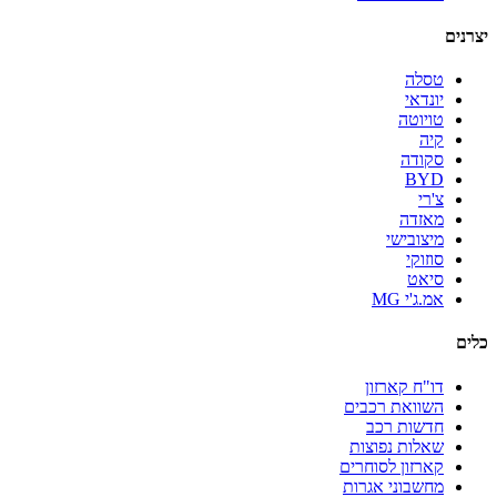
יצרנים
טסלה
יונדאי
טויוטה
קיה
סקודה
BYD
צ'רי
מאזדה
מיצובישי
סוזוקי
סיאט
אמ.ג'י MG
כלים
דו"ח קארזון
השוואת רכבים
חדשות רכב
שאלות נפוצות
קארזון לסוחרים
מחשבוני אגרות