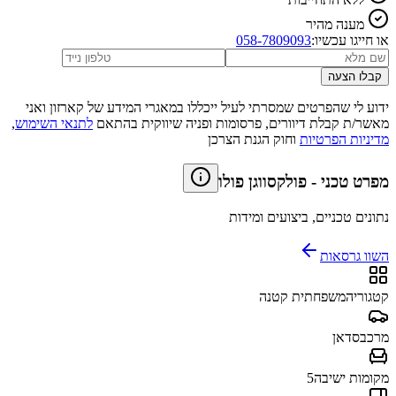
מענה מהיר
או חייגו עכשיו:
058-7809093
קבלו הצעה
ידוע לי שהפרטים שמסרתי לעיל ייכללו במאגרי המידע של קארזון ואני
מאשר/ת קבלת דיוורים, פרסומות ופניה שיווקית בהתאם
לתנאי השימוש
,
מדיניות הפרטיות
וחוק הגנת הצרכן
מפרט טכני
-
פולקסווגן פולו
נתונים טכניים, ביצועים ומידות
השוו גרסאות
קטגוריה
משפחתית קטנה
מרכב
סדאן
מקומות ישיבה
5