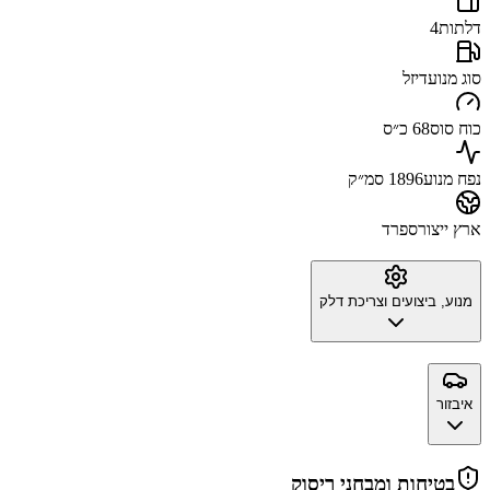
דלתות
4
סוג מנוע
דיזל
כוח סוס
68 כ״ס
נפח מנוע
1896 סמ״ק
ארץ ייצור
ספרד
מנוע, ביצועים וצריכת דלק
איבזור
בטיחות ומבחני ריסוק