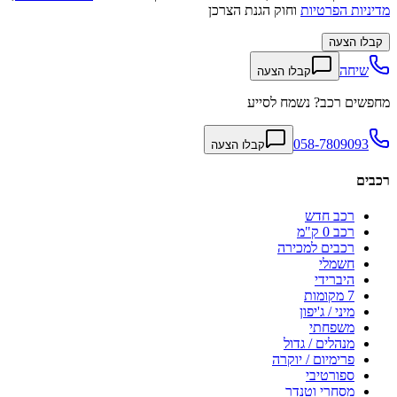
מדיניות הפרטיות
וחוק הגנת הצרכן
קבלו הצעה
שיחה
קבלו הצעה
מחפשים רכב? נשמח לסייע
058-7809093
קבלו הצעה
רכבים
רכב חדש
רכב 0 ק"מ
רכבים למכירה
חשמלי
היברידי
7 מקומות
מיני / ג'יפון
משפחתי
מנהלים / גדול
פרימיום / יוקרה
ספורטיבי
מסחרי וטנדר