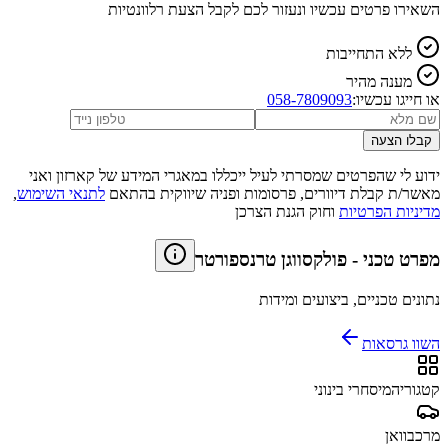
השאירו פרטים עכשיו ונעזור לכם לקבל הצעת רלוונטיות
ללא התחייבות
מענה מהיר
או חייגו עכשיו:
058-7809093
קבלו הצעה
ידוע לי שהפרטים שמסרתי לעיל ייכללו במאגרי המידע של קארזון ואני
מאשר/ת קבלת דיוורים, פרסומות ופניה שיווקית בהתאם
לתנאי השימוש
,
מדיניות הפרטיות
וחוק הגנת הצרכן
מפרט טכני
-
פולקסווגן טרנספורטר
נתונים טכניים, ביצועים ומידות
השוו גרסאות
קטגוריה
מיסחרי בינוני
מרכב
וואן