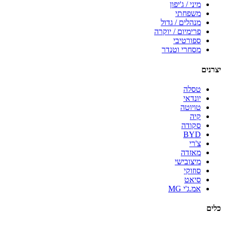
מיני / ג'יפון
משפחתי
מנהלים / גדול
פרימיום / יוקרה
ספורטיבי
מסחרי וטנדר
יצרנים
טסלה
יונדאי
טויוטה
קיה
סקודה
BYD
צ'רי
מאזדה
מיצובישי
סוזוקי
סיאט
אמ.ג'י MG
כלים