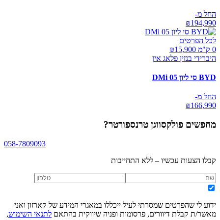
החל מ-
₪
194,990
לכל הפרטים
0 ק"מ ₪
15,900
היברידי בנזין פלאג אין
BYD סי ליון 05 DMi
החל מ-
₪
166,990
מחפשים
פולקסווגן טרנספורטר
?
058-7809093
קבלו הצעות עכשיו – ללא התחייבות
ידוע לי שהפרטים שמסרתי לעיל ייכללו במאגרי המידע של קארזון ואני
מאשר/ת קבלת דיוורים, פרסומות ופניה שיווקית בהתאם
לתנאי השימוש
,