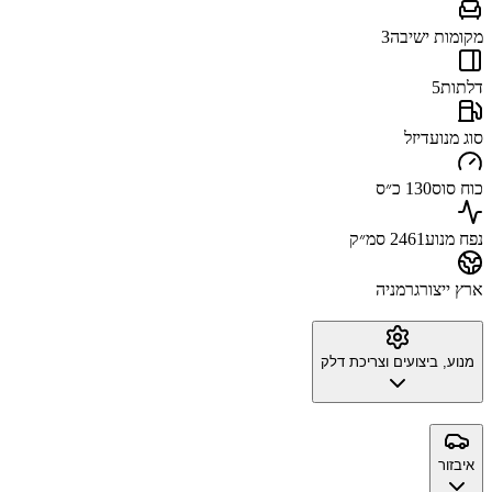
מקומות ישיבה
3
דלתות
5
סוג מנוע
דיזל
כוח סוס
130 כ״ס
נפח מנוע
2461 סמ״ק
ארץ ייצור
גרמניה
מנוע, ביצועים וצריכת דלק
איבזור