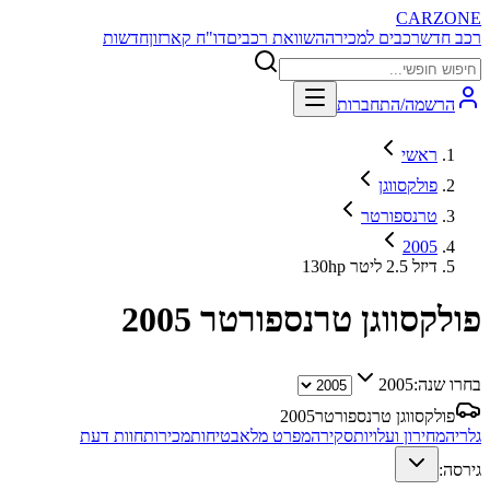
CARZONE
רכב חדש
רכבים למכירה
השוואת רכבים
דו"ח קארזון
חדשות
הרשמה/התחברות
ראשי
פולקסווגן
טרנספורטר
2005
130hp דיזל 2.5 ליטר
פולקסווגן טרנספורטר
2005
בחרו שנה:
2005
פולקסווגן טרנספורטר
2005
גלריה
מחירון ועלויות
סקירה
מפרט מלא
בטיחות
מכירות
חוות דעת
גירסה: