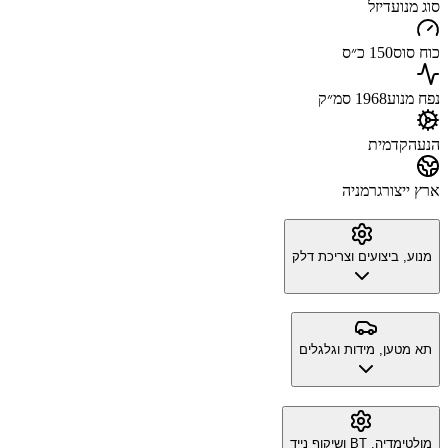
סוג מנוע
דיזל
כוח סוס
150 כ״ס
נפח מנוע
1968 סמ״ק
הנעה
קדמית
ארץ ייצור
גרמניה
מנוע, ביצועים וצריכת דלק
תא מטען, מידות וגלגלים
מולטימדיה, BT ושיקוף נייד