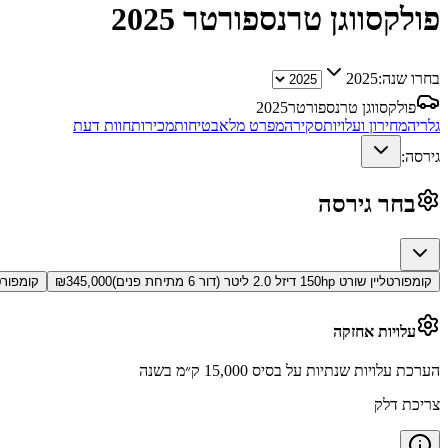
פולקסווגן טרנספורטר
2025
בחרו שנה:
2025
פולקסווגן טרנספורטר
2025
גלריה
מחירון ועלויות
סקירה
מפרט מלא
בטיחות
מכירות
חוות דעת
גירסה:
בחר גירסה
קומפורטליין שורט 150hp דיזל 2.0 ליטר (דור 6 מתיחת פנים)
345,000
₪
קומפורטליין לונג 150hp ד
עלויות אחזקה
הערכת עלויות שנתיות על בסיס 15,000 ק״מ בשנה
צריכת דלק