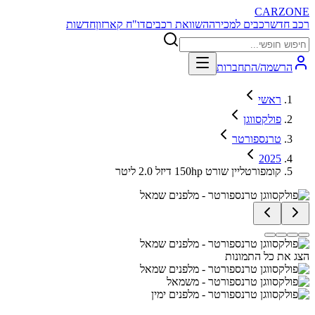
CARZONE
רכב חדש
רכבים למכירה
השוואת רכבים
דו"ח קארזון
חדשות
הרשמה/התחברות
ראשי
פולקסווגן
טרנספורטר
2025
קומפורטליין שורט 150hp דיזל 2.0 ליטר
הצג את כל התמונות