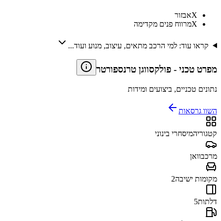
X
אבזור
X
מרווח פנים מקדימה
קראו עוד: למי הרכב מתאים, עיצוב, מנוע ועוד...
מפרט טכני
-
פולקסווגן טרנספורטר
נתונים טכניים, ביצועים ומידות
השוו גרסאות
קטגוריה
מיסחרי בינוני
מרכב
וואן
מקומות ישיבה
2
דלתות
5