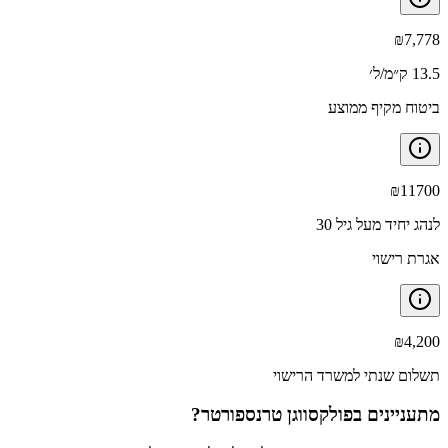
₪
7,778
13.5 ק״מ/ל׳
ביטוח מקיף ממוצע
₪
11700
לנהג יחיד מעל גיל 30
אגרת רישוי
₪
4,200
תשלום שנתי למשרד הרישוי
מתעניינים ב
פולקסווגן טרנספורטר
?