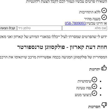
השאירו פרטים עכשיו ונעזור לכם לקבל הצעת רלוונטיות
ללא התחייבות
מענה מהיר
או חייגו עכשיו:
058-7809093
קבלו הצעה
ידוע לי שהפרטים שמסרתי לעיל ייכללו במאגרי המידע של קארזון ואני מאש
חוות דעת קארזון -
פולקסווגן טרנספורטר
המסחרית של פולקסווגן המגיעה בכמה אפשרויות מרכב שיתאימו את הרכב 
יתרונות
שימושיות
נפח טעינה
ביצועי מנוע
חסרונות