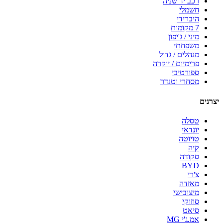
רכב יד שניה
חשמלי
היברידי
7 מקומות
מיני / ג'יפון
משפחתי
מנהלים / גדול
פרימיום / יוקרה
ספורטיבי
מסחרי וטנדר
יצרנים
טסלה
יונדאי
טויוטה
קיה
סקודה
BYD
צ'רי
מאזדה
מיצובישי
סוזוקי
סיאט
אמ.ג'י MG