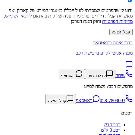
ידוע לי שהפרטים שמסרתי לעיל ייכללו במאגרי המידע של קארזון ואני
מאשר/ת קבלת דיוורים, פרסומות ופניה שיווקית בהתאם
לתנאי השימוש
,
מדיניות הפרטיות
וחוק הגנת הצרכן
קבלו הצעה
דברו איתנו בוואטסאפ
מענה אנושי לסיוע ברכישת רכב
שיחה
קבלו הצעה
וואטסאפ
מחפשים רכב? נשמח לסייע
058-7809093
וואטסאפ
קבלו הצעה
רכבים
רכב חדש
רכב 0 ק"מ