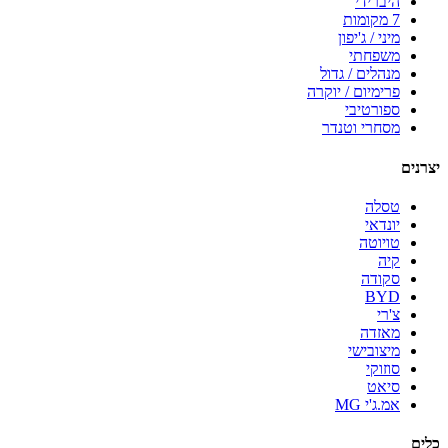
היברידי
7 מקומות
מיני / ג'יפון
משפחתי
מנהלים / גדול
פרימיום / יוקרה
ספורטיבי
מסחרי וטנדר
יצרנים
טסלה
יונדאי
טויוטה
קיה
סקודה
BYD
צ'רי
מאזדה
מיצובישי
סוזוקי
סיאט
אמ.ג'י MG
כלים