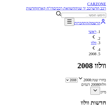
CARZONE
רכב חדש
רכב יד שניה
השוואת רכבים
דו"ח קארזון
חדשות
הרשמה/התחברות
ראשי
וולוו
2008
וולוו
2008
בחרו שנה:
2008
וולוו
0
2008
דגמים
מיון:
חדשות
וולוו