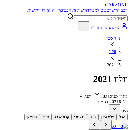
CARZONE
רכב חדש
רכבים למכירה
השוואת רכבים
דו"ח קארזון
חדשות
הרשמה/התחברות
ראשי
וולוו
2021
וולוו
2021
בחרו שנה:
2021
וולוו
6
2021
דגמים
מיון:
הכל
פלאג-אין
בנזין
חשמלי
קרוסאובר
סדאן
סטיישן