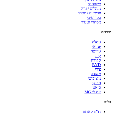
משפחתי
מנהלים / גדול
פרימיום / יוקרה
ספורטיבי
מסחרי וטנדר
יצרנים
טסלה
יונדאי
טויוטה
קיה
סקודה
BYD
צ'רי
מאזדה
מיצובישי
סוזוקי
סיאט
אמ.ג'י MG
כלים
דו"ח קארזון