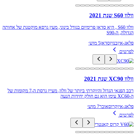
וולוו S60 שנת 2021
וולוו S60 , היא סדאן פרימיום בגודל בינוני, מעין גרסא מוקטנת של אחותה
הגדולה, ה-S90
פלאג-אין
בנזין
סדאן
5 מוש׳
לפרטים
וולוו XC90 שנת 2021
רכב הפנאי הגדול והיוקרתי ביותר של וולוו, מעיין גרסת ה-7 מקומות של
ה-XC60 עימו הוא גם חולק יחידות הנעה
פלאג-אין
קרוסאובר
7 מוש׳
לפרטים