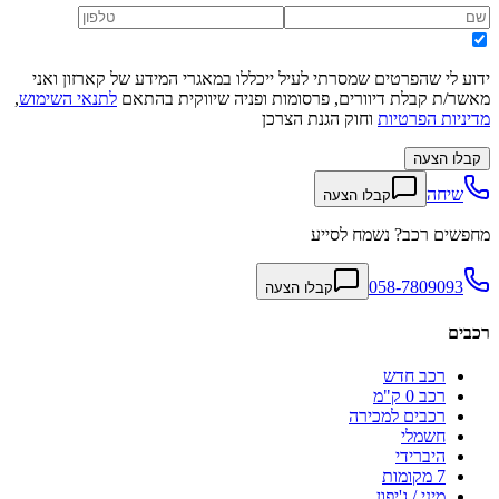
ידוע לי שהפרטים שמסרתי לעיל ייכללו במאגרי המידע של קארזון ואני
מאשר/ת קבלת דיוורים, פרסומות ופניה שיווקית בהתאם
לתנאי השימוש
,
מדיניות הפרטיות
וחוק הגנת הצרכן
קבלו הצעה
שיחה
קבלו הצעה
מחפשים רכב? נשמח לסייע
058-7809093
קבלו הצעה
רכבים
רכב חדש
רכב 0 ק"מ
רכבים למכירה
חשמלי
היברידי
7 מקומות
מיני / ג'יפון