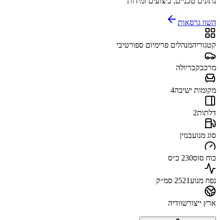
נתונים טכניים, ביצועים ומידות
השוו גרסאות
קטגוריה
מנהלים פרימיום ספורטיבי
מרכב
קבריולה
מקומות ישיבה
4
דלתות
2
סוג מנוע
בנזין
כוח סוס
230 כ״ס
נפח מנוע
2521 סמ״ק
ארץ ייצור
שוודיה