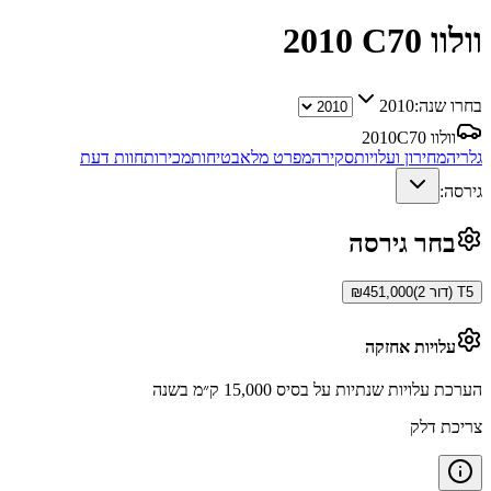
וולוו C70
2010
בחרו שנה:
2010
וולוו C70
2010
גלריה
מחירון ועלויות
סקירה
מפרט מלא
בטיחות
מכירות
חוות דעת
גירסה:
בחר גירסה
T5 (דור 2)
451,000
₪
עלויות אחזקה
הערכת עלויות שנתיות על בסיס 15,000 ק״מ בשנה
צריכת דלק