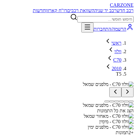
CARZONE
רכב חדש
רכב יד שניה
השוואת רכבים
דו"ח קארזון
חדשות
הרשמה/התחברות
ראשי
וולוו
C70
2010
T5
הצג את כל התמונות
+
2
תמונות