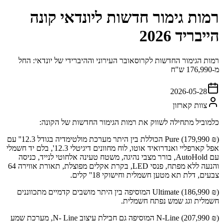
רמות גימור חדשות ליונדאי קונה
הייבריד 2026
רמות הגימור החדשות לקרוסאובר העירוני וההיברידי של יונדאי: החל
מ-176,990 ש"ח
2026-05-28
צוות קארזון
כלמוביל מתחילה לשווק את רמות הגימור החדשות של הקונה:
Pure (179,990 ₪) הכוללת בין היתר מערכת מולטימדיה בגודל 12.3'' עם
אפל קארפליי ואנדרואיד אוטו, לוח מחוונים דיגיטלי 12.3', בלם יד חשמלי
עם AutoHold, בורר מצבי נהיגה, משטח טעינה אלחוטי לנייד, כניסה
והנעה ללא מפתח, פנסי LED, בקרת אקלים מפוצלת, תאורת אווירה 64
צבעים, דלת תא מטען חשמלית וחישוקי 18'' קלים.
Ultimate (186,990 ₪) המוסיפה בין היתר מושבים קדמיים מתכווננים
חשמלית וגג שמש נפתח חשמלית.
N-Line (207,990 ₪) המוסיפה גם חבילת עיצוב N- Line, מערכת שמע