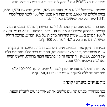
משודרגת של BOSE עם 7 רמקולים וריפודי עור בשילוב אלקנטרה.
ממדים: אורך של 4,385 מ"מ, רוחב של 1,825 מ"מ, גובה של 1,570 מ"מ,
בסיס גלגלים של 2,660 מ"מ ונפח תא מטען של 466 ליטר שגדל לכדי
1,241 ליטר בקיפול המושבים האחוריים.
מערכת הנעה: מנוע בנזין בנפח 1.6 ליטר המשודך למנוע חשמלי והנעה
קדמית. ההספק המשולב עומד על 138 כ"ס והמומנט על 27 קג"מ. האצה
ל-100 קמ"ש ב-11 שניות ומהירות מרבית של 165 קמ"ש. צריכת הדלק
המשולבת עומדת על כ-4.7 ליטר לכל 100 ק"מ.
בטיחות: תיקון סטיה מנתיב, מניעת התנגשות ברכב בשטח מת, בקרת
שיוט אדפטיבית, זיהוי מצב עייפות נהג, התרעת רכב חולף בפתיחת דלת
של הרכב, RCTA - התרעה ותיקון בתנועה חוצה ברוורס, חיישני חנייה
ומצלמות היקפיות 360 ועוד.
אחריות וטיפולים: אחריות יצרן למשך 5 שנים או עד 100,000 ק"מ
ואחריות לסוללה למשך 7 שנים או עד 150,000 ק"מ.
מתעניינים ב
יונדאי קונה
?
צפו במחירון, מפרט ונתונים מלאים או השאירו פרטים לקבלת הצעת
מחיר
לדף הדגם