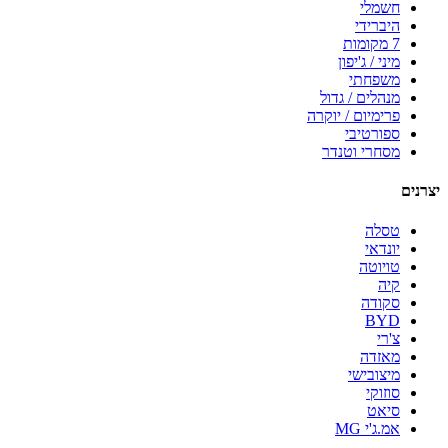
חשמלי
היברידי
7 מקומות
מיני / ג'יפון
משפחתי
מנהלים / גדול
פרימיום / יוקרה
ספורטיבי
מסחרי וטנדר
יצרנים
טסלה
יונדאי
טויוטה
קיה
סקודה
BYD
צ'רי
מאזדה
מיצובישי
סוזוקי
סיאט
אמ.ג'י MG