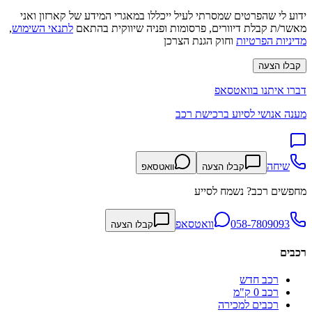
ידוע לי שהפרטים שמסרתי לעיל ייכללו במאגרי המידע של קארזון ואני
מאשר/ת קבלת דיוורים, פרסומות ופניה שיווקית בהתאם
לתנאי השימוש
,
מדיניות הפרטיות
וחוק הגנת הצרכן
קבלו הצעה
דברו איתנו בוואטסאפ
מענה אנושי לסיוע ברכישת רכב
שיחה
קבלו הצעה
וואטסאפ
מחפשים רכב? נשמח לסייע
058-7809093
וואטסאפ
קבלו הצעה
רכבים
רכב חדש
רכב 0 ק"מ
רכבים למכירה