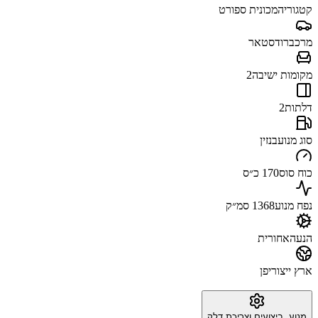
קטגוריה
מכונית ספורט
מרכב
רודסטאר
מקומות ישיבה
2
דלתות
2
סוג מנוע
בנזין
כוח סוס
170 כ״ס
נפח מנוע
1368 סמ״ק
הנעה
אחורית
ארץ ייצור
יפן
מנוע, ביצועים וצריכת דלק