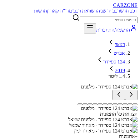
CARZONE
רכב חדש
רכב יד שניה
השוואת רכבים
דו"ח קארזון
חדשות
הרשמה/התחברות
ראשי
אברט
124 ספיידר
2019
1.4 ליטר
הצג את כל התמונות
+
8
תמונות