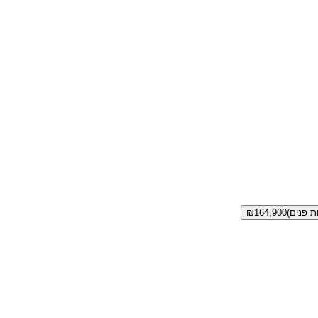
₪
164,900