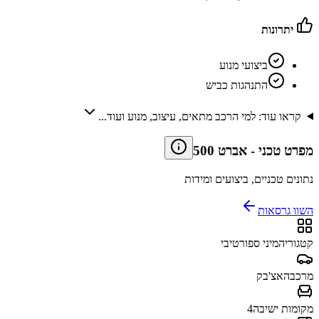
יתרונות
ביצועי מנוע
התנהגות כביש
קראו עוד: למי הרכב מתאים, עיצוב, מנוע ועוד...
מפרט טכני
-
אברט 500
נתונים טכניים, ביצועים ומידות
השוו גרסאות
קטגוריה
מיני ספורטיבי
מרכב
האצ'בק
מקומות ישיבה
4