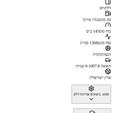
דלתות
3
סוג מנוע
בנזין טורבו
כוח סוס
145 כ״ס
נפח מנוע
1368 סמ״ק
הנעה
קדמית
תאוצה 0-100
7.8 שניות
ארץ ייצור
פולין
מנוע, ביצועים וצריכת דלק