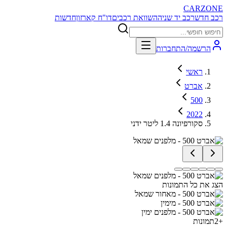
CARZONE
רכב חדש
רכב יד שניה
השוואת רכבים
דו"ח קארזון
חדשות
הרשמה/התחברות
ראשי
אברט
500
2022
סקורפיונה 1.4 ליטר ידני
הצג את כל התמונות
+
2
תמונות