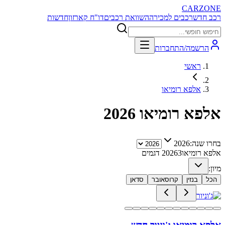
CARZONE
רכב חדש
רכבים למכירה
השוואת רכבים
דו"ח קארזון
חדשות
הרשמה/התחברות
ראשי
אלפא רומיאו
אלפא רומיאו
2026
בחרו שנה:
2026
אלפא רומיאו
3
2026
דגמים
מיון:
הכל
בנזין
קרוסאובר
סדאן