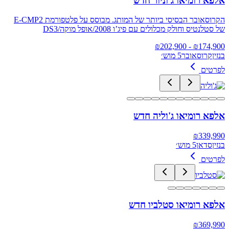
אלפא רומיאו ג'וניור חדש
הקרוסאובר הבסיסי ביותר של המותג. מבוסס על פלטפורמת E‑CMP2
של סטלנטיס וחולק מכלולים עם פיג’ו 2008/אופל מוקה/DS3
202,900
- ₪
₪
174,900
בנזין
קרוסאובר
5 מוש׳
לפרטים
אלפא רומיאו ג'וליה חדש
₪
339,990
בנזין
סדאן
5 מוש׳
לפרטים
אלפא רומיאו סטלביו חדש
₪
369,990