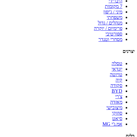
היברידי
7 מקומות
מיני / ג'יפון
משפחתי
מנהלים / גדול
פרימיום / יוקרה
ספורטיבי
מסחרי וטנדר
יצרנים
טסלה
יונדאי
טויוטה
קיה
סקודה
BYD
צ'רי
מאזדה
מיצובישי
סוזוקי
סיאט
אמ.ג'י MG
כלים