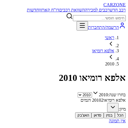
CARZONE
רכב חדש
רכבים למכירה
השוואת רכבים
דו"ח קארזון
חדשות
הרשמה/התחברות
ראשי
אלפא רומיאו
2010
אלפא רומיאו
2010
בחרו שנה:
2010
אלפא רומיאו
2
2010
דגמים
מיון:
הכל
בנזין
סדאן
האצ'בק
אין תמונה