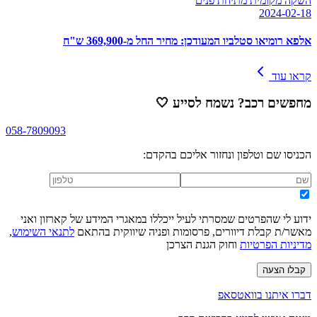
השקה מקומית מתיחת פנים
2024-02-18
אלפא רומיאו סטלביו המעודכן: מחיר החל מ-369,900 ש"ח
קראו עוד
מחפשים רכב? נשמח לסייע
🤍
058-7809093
הכניסו שם וטלפון ונחזור אליכם בהקדם:
ידוע לי שהפרטים שמסרתי לעיל ייכללו במאגרי המידע של קארזון ואני
מאשר/ת קבלת דיוורים, פרסומות ופניה שיווקית בהתאם
לתנאי השימוש
,
מדיניות הפרטיות
וחוק הגנת הצרכן
קבלו הצעה
דברו איתנו בוואטסאפ