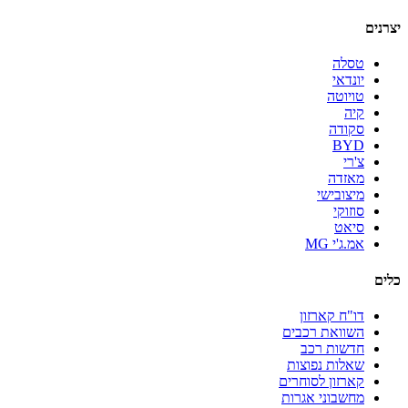
יצרנים
טסלה
יונדאי
טויוטה
קיה
סקודה
BYD
צ'רי
מאזדה
מיצובישי
סוזוקי
סיאט
אמ.ג'י MG
כלים
דו"ח קארזון
השוואת רכבים
חדשות רכב
שאלות נפוצות
קארזון לסוחרים
מחשבוני אגרות