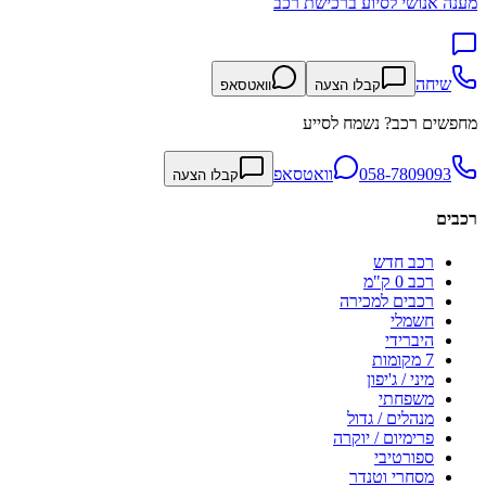
מענה אנושי לסיוע ברכישת רכב
שיחה
קבלו הצעה
וואטסאפ
מחפשים רכב? נשמח לסייע
058-7809093
וואטסאפ
קבלו הצעה
רכבים
רכב חדש
רכב 0 ק"מ
רכבים למכירה
חשמלי
היברידי
7 מקומות
מיני / ג'יפון
משפחתי
מנהלים / גדול
פרימיום / יוקרה
ספורטיבי
מסחרי וטנדר