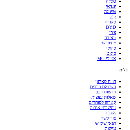
טסלה
יונדאי
טויוטה
קיה
סקודה
BYD
צ'רי
מאזדה
מיצובישי
סוזוקי
סיאט
אמ.ג'י MG
כלים
דו"ח קארזון
השוואת רכבים
חדשות רכב
שאלות נפוצות
קארזון לסוחרים
מחשבוני אגרות
אודות
צור קשר
תנאי שימוש
נגישות