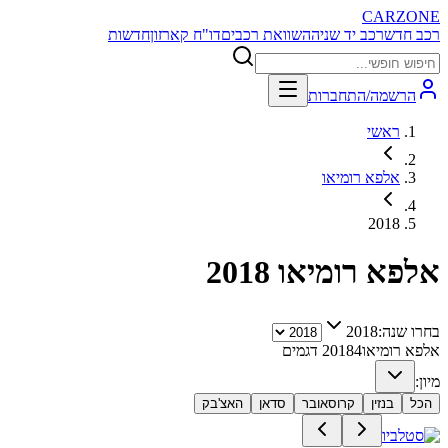
CARZONE
רכב חדש
רכב יד שניה
השוואת רכבים
דו"ח קארזון
חדשות
הרשמה/התחברות
ראשי
אלפא רומיאו
2018
אלפא רומיאו
2018
בחרו שנה:
2018
אלפא רומיאו
4
2018
דגמים
מיון:
הכל
בנזין
קרוסאובר
סדאן
האצ'בק