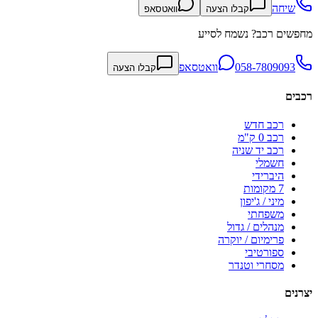
שיחה
קבלו הצעה
וואטסאפ
מחפשים רכב? נשמח לסייע
058-7809093
וואטסאפ
קבלו הצעה
רכבים
רכב חדש
רכב 0 ק"מ
רכב יד שניה
חשמלי
היברידי
7 מקומות
מיני / ג'יפון
משפחתי
מנהלים / גדול
פרימיום / יוקרה
ספורטיבי
מסחרי וטנדר
יצרנים