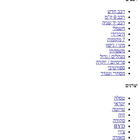
רכב חדש
רכב 0 ק"מ
רכב יד שניה
חשמלי
היברידי
7 מקומות
מיני / ג'יפון
משפחתי
מנהלים / גדול
פרימיום / יוקרה
ספורטיבי
מסחרי וטנדר
יצרנים
טסלה
יונדאי
טויוטה
קיה
סקודה
BYD
צ'רי
מאזדה