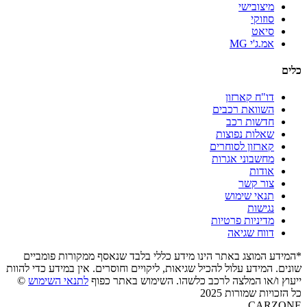
מיצובישי
סוזוקי
סיאט
אמ.ג'י MG
כלים
דו"ח קארזון
השוואת רכבים
חדשות רכב
שאלות נפוצות
קארזון לסוחרים
מחשבוני אגרות
אודות
צור קשר
תנאי שימוש
נגישות
מדיניות פרטיות
דווח שגיאה
*המידע המוצג באתר הינו מידע כללי בלבד שנאסף ממקורות פומביים
שונים. המידע עלול להכיל שגיאות, ליקויים וחוסרים. אין במידע כדי להוות
ייעוץ ו/או המלצה לרכב כלשהו. השימוש באתר כפוף
לתנאי השימוש
©
כל הזכויות שמורות 2025
CARZONE