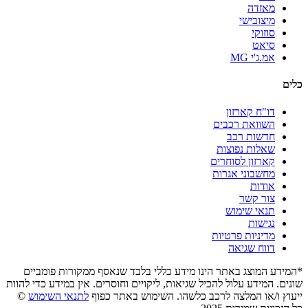
מאזדה
מיצובישי
סוזוקי
סיאט
אמ.ג'י MG
כלים
דו"ח קארזון
השוואת רכבים
חדשות רכב
שאלות נפוצות
קארזון לסוחרים
מחשבוני אגרות
אודות
צור קשר
תנאי שימוש
נגישות
מדיניות פרטיות
דווח שגיאה
*המידע המוצג באתר הינו מידע כללי בלבד שנאסף ממקורות פומביים
שונים. המידע עלול להכיל שגיאות, ליקויים וחוסרים. אין במידע כדי להוות
ייעוץ ו/או המלצה לרכב כלשהו. השימוש באתר כפוף
לתנאי השימוש
©