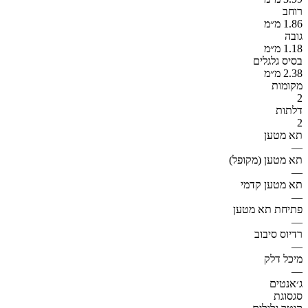
רוחב
1.86 מ״מ
גובה
1.18 מ״מ
בסיס גלגלים
2.38 מ״מ
מקומות
2
דלתות
2
תא מטען
—
תא מטען (מקופל)
—
תא מטען קדמי
—
פתיחת תא מטען
—
רדיוס סיבוב
—
מיכל דלק
—
ג׳אנטים
סגסוגת