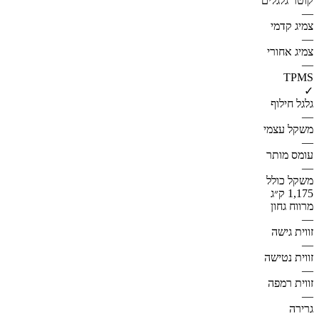
קוטר גלגלים
—
צמיג קדמי
—
צמיג אחורי
—
TPMS
✓
גלגל חילוף
—
משקל עצמי
—
עומס מותר
—
משקל כולל
1,175 ק״ג
מרווח גחון
—
זווית גישה
—
זווית נטישה
—
זווית רמפה
—
גרירה