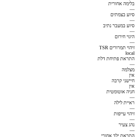
בלימה אחורית
—
סיוע בצמתים
—
סיוע במעבר נתיב
—
היגוי חירום
—
זיהוי תמרורים TSR
local
התראת פתיחת דלת
—
מצלמה
אין
חיישני קרבה
אין
חניה אוטומטית
—
ראיית לילה
—
זיהוי עייפות
—
נהג צעיר
—
התראת ילד אחורי