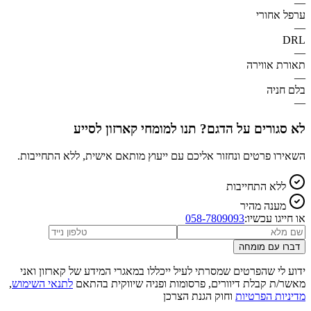
—
ערפל אחורי
—
DRL
—
תאורת אווירה
—
בלם חניה
—
לא סגורים על הדגם? תנו למומחי קארזון לסייע
השאירו פרטים ונחזור אליכם עם ייעוץ מותאם אישית, ללא התחייבות.
ללא התחייבות
מענה מהיר
או חייגו עכשיו:
058-7809093
דברו עם מומחה
ידוע לי שהפרטים שמסרתי לעיל ייכללו במאגרי המידע של קארזון ואני
מאשר/ת קבלת דיוורים, פרסומות ופניה שיווקית בהתאם
לתנאי השימוש
,
מדיניות הפרטיות
וחוק הגנת הצרכן