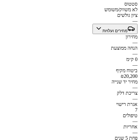
סטטוס
לא משווק/משומש
ציון גולשים
—
מחירים ועלויות
מחירון
—
הנחה ממוצעת
—
0 ק״מ
—
ביטוח מקיף
₪20,200
מחיר יד שנייה
—
צריכת דלק
—
אגרת רישוי
7
טיפולים
—
אחריות
—
פחת 5 שנים