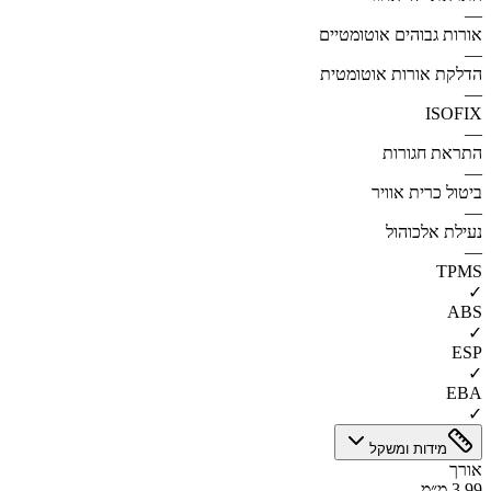
—
אורות גבוהים אוטומטיים
—
הדלקת אורות אוטומטית
—
ISOFIX
—
התראת חגורות
—
ביטול כרית אוויר
—
נעילת אלכוהול
—
TPMS
✓
ABS
✓
ESP
✓
EBA
✓
מידות ומשקל
אורך
3.99 מ״מ