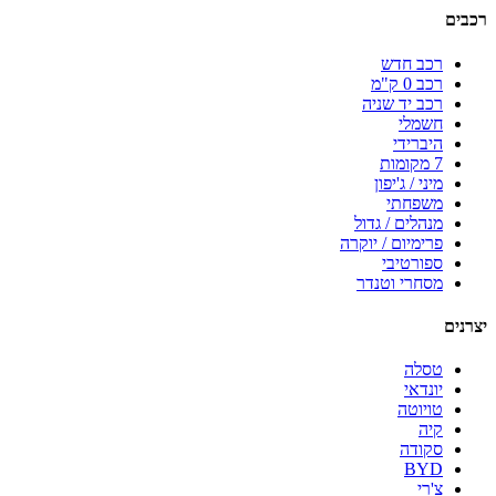
רכבים
רכב חדש
רכב 0 ק"מ
רכב יד שניה
חשמלי
היברידי
7 מקומות
מיני / ג'יפון
משפחתי
מנהלים / גדול
פרימיום / יוקרה
ספורטיבי
מסחרי וטנדר
יצרנים
טסלה
יונדאי
טויוטה
קיה
סקודה
BYD
צ'רי