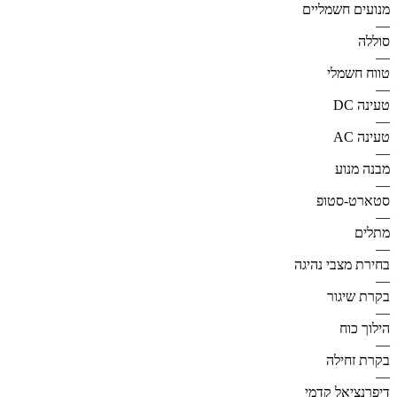
מנועים חשמליים
—
סוללה
—
טווח חשמלי
—
טעינה DC
—
טעינה AC
—
מבנה מנוע
—
סטארט-סטופ
—
מתלים
—
בחירת מצבי נהיגה
—
בקרת שיגור
—
הילוך כוח
—
בקרת זחילה
—
דיפרנציאל קדמי