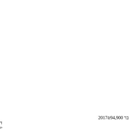
 2017
94,900
₪
דצ
ינו