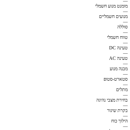
—
מומנט מנוע חשמלי
—
מנועים חשמליים
—
סוללה
—
טווח חשמלי
—
טעינה DC
—
טעינה AC
—
מבנה מנוע
—
סטארט-סטופ
—
מתלים
—
בחירת מצבי נהיגה
—
בקרת שיגור
—
הילוך כוח
—