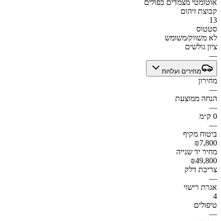
אוטומטי מצמדים כפולים
קבוצת זיהום
13
סטטוס
לא משווק/משומש
ציון גולשים
—
מחירים ועלויות
מחירון
—
הנחה ממוצעת
—
0 ק״מ
—
ביטוח מקיף
₪7,800
מחיר יד שנייה
₪49,800
צריכת דלק
—
אגרת רישוי
4
טיפולים
—