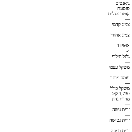
ג׳אנטים
סגסוגת
קוטר גלגלים
—
צמיג קדמי
—
צמיג אחורי
—
TPMS
✓
גלגל חילוף
—
משקל עצמי
—
עומס מותר
—
משקל כולל
1,730 ק״ג
מרווח גחון
—
זווית גישה
—
זווית נטישה
—
זווית רמפה