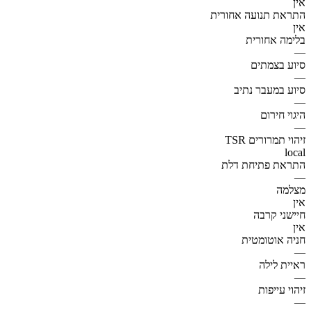
אין
התראת תנועה אחורית
אין
בלימה אחורית
—
סיוע בצמתים
—
סיוע במעבר נתיב
—
היגוי חירום
—
זיהוי תמרורים TSR
local
התראת פתיחת דלת
—
מצלמה
אין
חיישני קרבה
אין
חניה אוטומטית
—
ראיית לילה
—
זיהוי עייפות
—