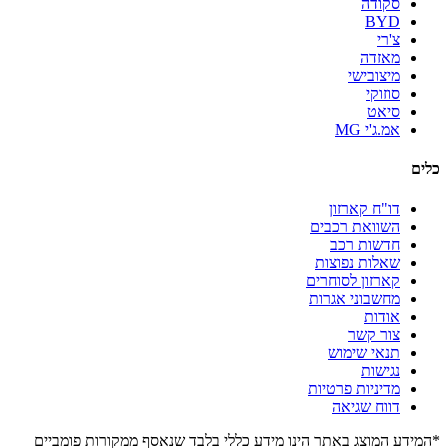
סקודה
BYD
צ'רי
מאזדה
מיצובישי
סוזוקי
סיאט
אמ.ג'י MG
כלים
דו"ח קארזון
השוואת רכבים
חדשות רכב
שאלות נפוצות
קארזון לסוחרים
מחשבוני אגרות
אודות
צור קשר
תנאי שימוש
נגישות
מדיניות פרטיות
דווח שגיאה
*המידע המוצג באתר הינו מידע כללי בלבד שנאסף ממקורות פומביים