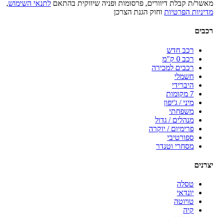
מאשר/ת קבלת דיוורים, פרסומות ופניה שיווקית בהתאם
לתנאי השימוש
,
מדיניות הפרטיות
וחוק הגנת הצרכן
רכבים
רכב חדש
רכב 0 ק"מ
רכבים למכירה
חשמלי
היברידי
7 מקומות
מיני / ג'יפון
משפחתי
מנהלים / גדול
פרימיום / יוקרה
ספורטיבי
מסחרי וטנדר
יצרנים
טסלה
יונדאי
טויוטה
קיה