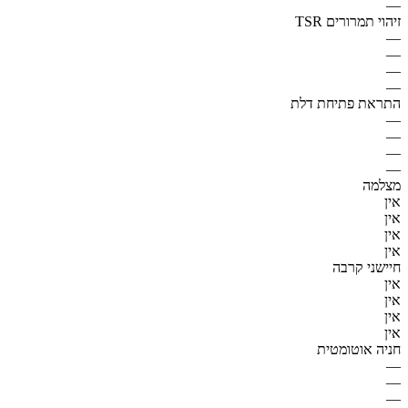
—
זיהוי תמרורים TSR
—
—
—
—
התראת פתיחת דלת
—
—
—
—
מצלמה
אין
אין
אין
אין
חיישני קרבה
אין
אין
אין
אין
חניה אוטומטית
—
—
—