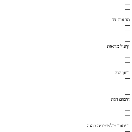
—
—
—
מראות צד
—
—
—
—
קיפול מראות
—
—
—
—
כיוון הגה
—
—
—
—
חימום הגה
—
—
—
—
כפתורי מולטימדיה בהגה
—