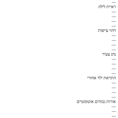
—
ראיית לילה
—
—
—
—
זיהוי עייפות
—
—
—
—
נהג צעיר
—
—
—
—
התראת ילד אחורי
—
—
—
—
אורות גבוהים אוטומטיים
—
—
—