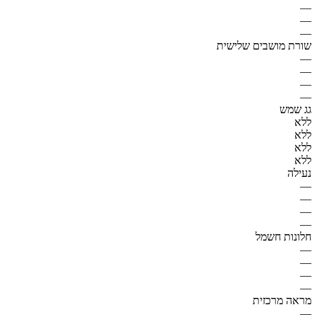
—
—
—
שורת מושבים שלישית
—
—
—
—
גג שמש
ללא
ללא
ללא
ללא
נעילה
—
—
—
—
חלונות חשמל
—
—
—
—
מראה מרכזית
—