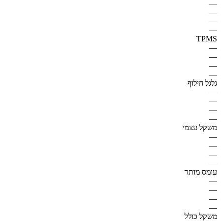
—
—
—
—
TPMS
—
—
—
—
גלגל חילוף
—
—
—
—
משקל עצמי
—
—
—
—
עומס מותר
—
—
—
—
משקל כולל