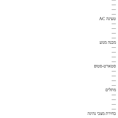
—
—
—
טעינה AC
—
—
—
—
מבנה מנוע
—
—
—
—
סטארט-סטופ
—
—
—
—
מתלים
—
—
—
—
בחירת מצבי נהיגה