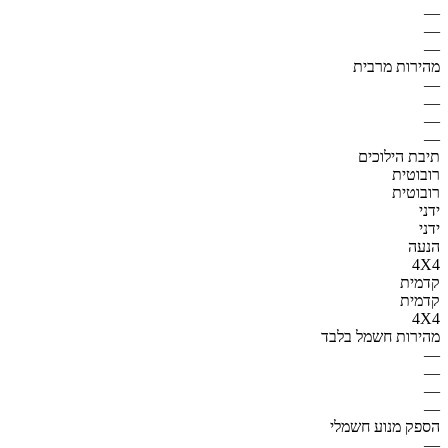
—
—
—
מהירות מרבית
—
—
—
—
תיבת הילוכים
רובוטית
רובוטית
ידני
ידני
הנעה
4X4
קדמית
קדמית
4X4
מהירות חשמל בלבד
—
—
—
—
הספק מנוע חשמלי
—