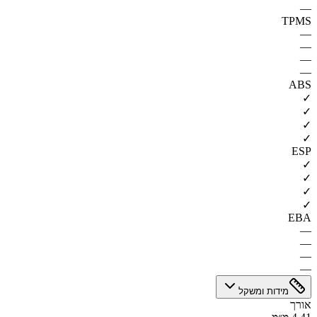
—
TPMS
—
—
—
—
ABS
✓
✓
✓
✓
ESP
✓
✓
✓
✓
EBA
—
—
—
—
מידות ומשקל
אורך