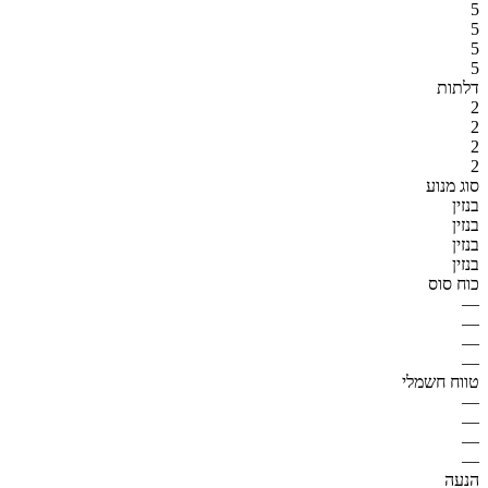
5
5
5
5
דלתות
2
2
2
2
סוג מנוע
בנזין
בנזין
בנזין
בנזין
כוח סוס
—
—
—
—
טווח חשמלי
—
—
—
—
הנעה