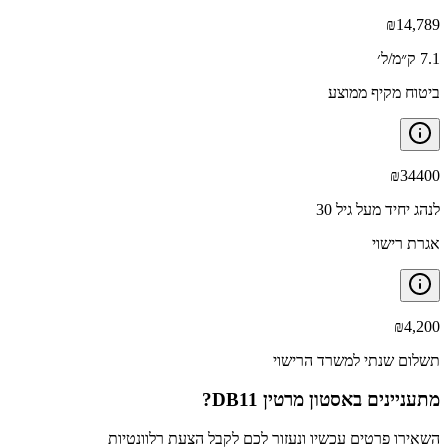
₪
14,789
7.1 ק״מ/ל׳
ביטוח מקיף ממוצע
₪
34400
לנהג יחיד מעל גיל 30
אגרת רישוי
₪
4,200
תשלום שנתי למשרד הרישוי
מתעניינים ב
אסטון מרטין DB11
?
השאירו פרטים עכשיו ונעזור לכם לקבל הצעת רלוונטיות