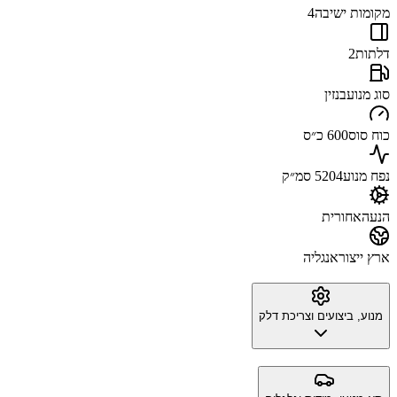
מקומות ישיבה
4
דלתות
2
סוג מנוע
בנזין
כוח סוס
600 כ״ס
נפח מנוע
5204 סמ״ק
הנעה
אחורית
ארץ ייצור
אנגליה
מנוע, ביצועים וצריכת דלק