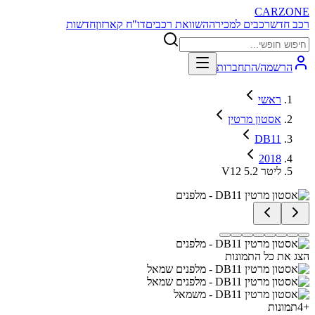
CARZONE
רכב חדש
רכבים למכירה
השוואת רכבים
דו"ח קארזון
חדשות
הרשמה/התחברות
ראשי
אסטון מרטין
DB11
2018
V12 5.2 ליטר
הצג את כל התמונות
+
4
תמונות