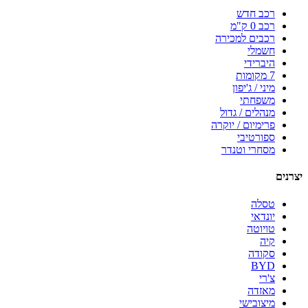
רכב חדש
רכב 0 ק"מ
רכבים למכירה
חשמלי
היברידי
7 מקומות
מיני / ג'יפון
משפחתי
מנהלים / גדול
פרימיום / יוקרה
ספורטיבי
מסחרי וטנדר
יצרנים
טסלה
יונדאי
טויוטה
קיה
סקודה
BYD
צ'רי
מאזדה
מיצובישי