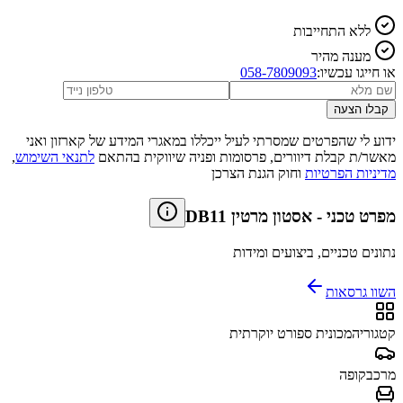
ללא התחייבות
מענה מהיר
או חייגו עכשיו:
058-7809093
קבלו הצעה
ידוע לי שהפרטים שמסרתי לעיל ייכללו במאגרי המידע של קארזון ואני
מאשר/ת קבלת דיוורים, פרסומות ופניה שיווקית בהתאם
לתנאי השימוש
,
מדיניות הפרטיות
וחוק הגנת הצרכן
מפרט טכני
-
אסטון מרטין DB11
נתונים טכניים, ביצועים ומידות
השוו גרסאות
קטגוריה
מכונית ספורט יוקרתית
מרכב
קופה