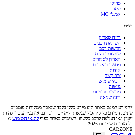
סוזוקי
סיאט
אמ.ג'י MG
כלים
דו"ח קארזון
השוואת רכבים
חדשות רכב
שאלות נפוצות
קארזון לסוחרים
מחשבוני אגרות
אודות
צור קשר
תנאי שימוש
נגישות
מדיניות פרטיות
דווח שגיאה
*המידע המוצג באתר הינו מידע כללי בלבד שנאסף ממקורות פומביים
שונים. המידע עלול להכיל שגיאות, ליקויים וחוסרים. אין במידע כדי להוות
ייעוץ ו/או המלצה לרכב כלשהו. השימוש באתר כפוף
לתנאי השימוש
©
כל הזכויות שמורות 2026
CARZONE