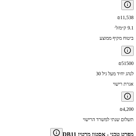
₪
11,538
9.1 ק״מ/ל׳
ביטוח מקיף ממוצע
₪
51500
לנהג יחיד מעל גיל 30
אגרת רישוי
₪
4,200
תשלום שנתי למשרד הרישוי
מפרט טכני
-
אסטון מרטין DB11