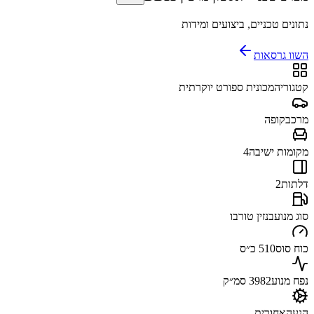
נתונים טכניים, ביצועים ומידות
השוו גרסאות
קטגוריה
מכונית ספורט יוקרתית
מרכב
קופה
מקומות ישיבה
4
דלתות
2
סוג מנוע
בנזין טורבו
כוח סוס
510 כ״ס
נפח מנוע
3982 סמ״ק
הנעה
אחורית