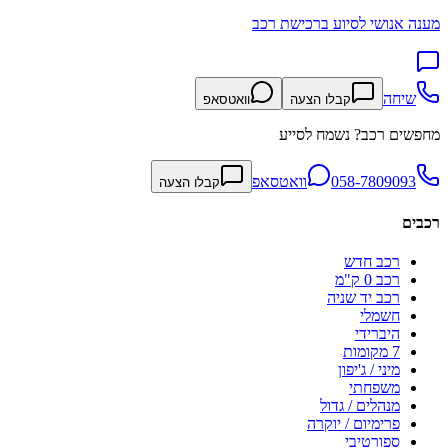
מענה אנושי לסיוע ברכישת רכב
שיחה
קבלו הצעה
וואטסאפ
מחפשים רכב? נשמח לסייע
058-7809093
וואטסאפ
קבלו הצעה
רכבים
רכב חדש
רכב 0 ק"מ
רכב יד שניה
חשמלי
היברידי
7 מקומות
מיני / ג'יפון
משפחתי
מנהלים / גדול
פרימיום / יוקרה
ספורטיבי