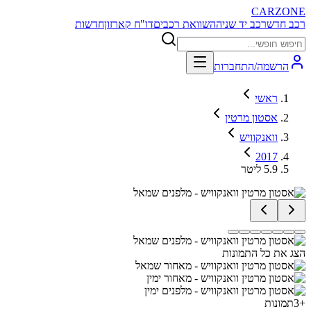
CARZONE
רכב חדש
רכב יד שניה
השוואת רכבים
דו"ח קארזון
חדשות
הרשמה/התחברות
ראשי
אסטון מרטין
וואנקוויש
2017
5.9 ליטר
הצג את כל התמונות
+
3
תמונות