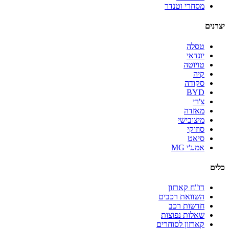
מסחרי וטנדר
יצרנים
טסלה
יונדאי
טויוטה
קיה
סקודה
BYD
צ'רי
מאזדה
מיצובישי
סוזוקי
סיאט
אמ.ג'י MG
כלים
דו"ח קארזון
השוואת רכבים
חדשות רכב
שאלות נפוצות
קארזון לסוחרים