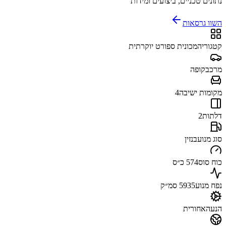
נתונים טכניים, ביצועים ומידות
השוו גרסאות
קטגוריה
מכונית ספורט יוקרתית
מרכב
קופה
מקומות ישיבה
4
דלתות
2
סוג מנוע
בנזין
כוח סוס
574 כ״ס
נפח מנוע
5935 סמ״ק
הנעה
אחורית