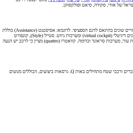
אל של אודי, סקודה, סיאט ופולקסווגן.
שמות הדגמים ברכבי אודי מורכבים בדרך כלל משם הדגם, סוג המנוע וההספק שלו (ראו הסבר בהמשך). בנוסף ישנם חבילות אופציונליות המוסיפות אביזרים שונים בהתאם לדגם הספציפי. לדוגמא: אסיסטנט (Assistance) כוללת
מספר מערכות בטיחות כגון התראה בשטח מת, בקרת שיוט אדפטיבית וכדומה . חבילת טק (Tech-pack) מכילה מספר מערכות טכנולוגיות כגון לוח שעונים דיגיטלי (virtual cockpit) ומערכות ניווט. סטייל (Style), קונפורט
(Comfort), שארפ (Sharp), לימיטיד (Limited), לאקשורי (Luxury) ופרימיום (Premium) מכילות בד"כ אביזרי עיצוב ונוחות - גג שמש, מנורות לד, כסאות עור, מערכות סראונד וכדומה. קוואטרו (quattro) מציין כי לרכב יש הנעה
שמות הדגמים של אודי מורכבים מאות המציינת את סוג הרכב, ומספר המציין את הסדרה של הרכב. רכבי נוסעים מתחילים באות A ורכבי שטח קרוסאוברים ורכבי שטח מתחילים באות Q. גרסאות ביצועים, הכוללים מנועים