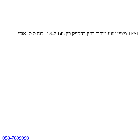
ברוב דגמי אודי יש מספר המציין את טווח ההספק של מנוע (כוח סוס) הרכב, במקום נפח מנוע (1.5 ליטר). מספר יותר גדול - הספק יותר גדול. לדוגמא TFSI 35 מציין מנוע טורבו בנזין בהספק בין 145 ל-159 כוח סוס. אודי
058-7809093