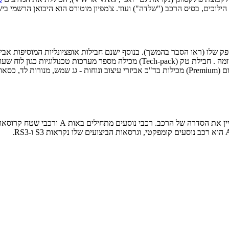
וכים, בסיס הרכב ("שלדה") ועוד. צ'מפיון מוטורס הוא היבואן הרשמי בישר