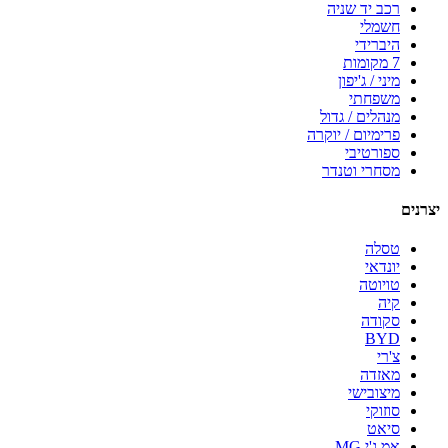
רכב יד שניה
חשמלי
היברידי
7 מקומות
מיני / ג'יפון
משפחתי
מנהלים / גדול
פרימיום / יוקרה
ספורטיבי
מסחרי וטנדר
יצרנים
טסלה
יונדאי
טויוטה
קיה
סקודה
BYD
צ'רי
מאזדה
מיצובישי
סוזוקי
סיאט
אמ.ג'י MG