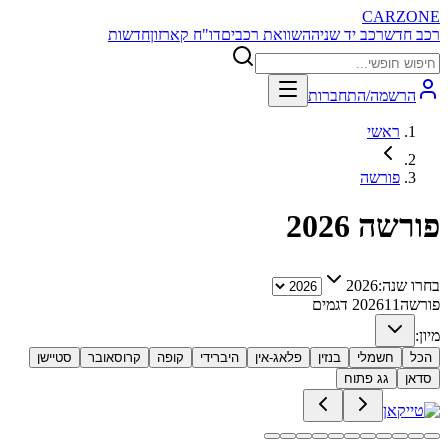
CARZONE
רכב חדש
רכב יד שניה
השוואת רכבים
דו"ח קארזון
חדשות
הרשמה/התחברות
ראשי
פורשה
פורשה
2026
בחרו שנה:
2026
פורשה
11
2026
דגמים
מיון:
הכל
חשמלי
בנזין
פלאג-אין
היברידי
קופה
קרוסאובר
סטיישן
סדאן
גג פתוח