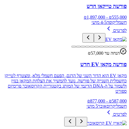
פורשה טייקאן חדש
1,897,000
- ₪
₪
555,000
חשמלי
קופה
4-5 מוש׳
לפרטים
הנחה עד ₪
57,000
פורשה מקאן EV חדש
מקאן EV הוא הדור השני של הדגם, הפעם חשמלי מלא, ומצטרף לטייקן
כחשמלית השנייה של פורשה. נועד להמשיך את הצלחת המקאן בנזין
ולשמור על ה‑DNA הדינמי של המותג בקטגוריית הקרוסאובר פרימיום
ספורט
877,000
- ₪
₪
587,000
חשמלי
קרוסאובר
5 מוש׳
לפרטים