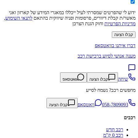
ידוע לי שהפרטים שמסרתי לעיל ייכללו במאגרי המידע של קארזון ואני
מאשר/ת קבלת דיוורים, פרסומות ופניה שיווקית בהתאם
לתנאי השימוש
,
מדיניות הפרטיות
וחוק הגנת הצרכן
קבלו הצעה
דברו איתנו בוואטסאפ
מענה אנושי לסיוע ברכישת רכב
שיחה
קבלו הצעה
וואטסאפ
מחפשים רכב? נשמח לסייע
058-7809093
וואטסאפ
קבלו הצעה
רכבים
רכב חדש
רכב 0 ק"מ