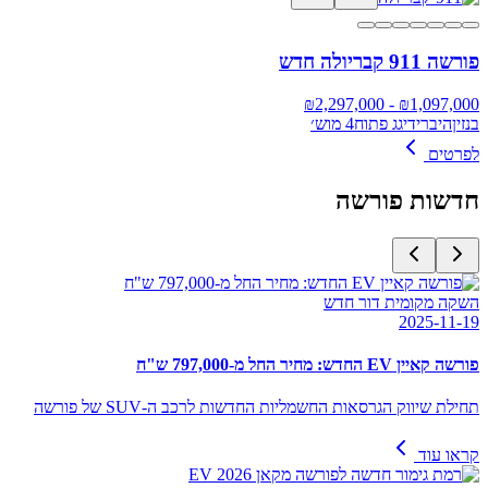
פורשה 911 קבריולה חדש
2,297,000
- ₪
₪
1,097,000
בנזין
היברידי
גג פתוח
4 מוש׳
לפרטים
חדשות
פורשה
השקה מקומית דור חדש
2025-11-19
פורשה קאיין EV החדש: מחיר החל מ-797,000 ש"ח
תחילת שיווק הגרסאות החשמליות החדשות לרכב ה-SUV של פורשה
קראו עוד